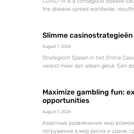
COVID-19 is a contagious disease ca
the disease spread worldwide, resul
Slimme casinostrategieën 
August 7, 2026
Strategisch Spelen in het Online Cas
vereist meer dan alleen geluk. Een 
Maximize gambling fun: e
opportunities
August 7, 2026
Азартные развлечения: мир возмо
погружение в мир риска и удачи, г