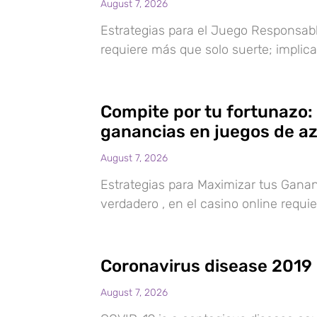
August 7, 2026
Estrategias para el Juego Responsab
requiere más que solo suerte; implic
Compite por tu fortunazo:
ganancias en juegos de a
August 7, 2026
Estrategias para Maximizar tus Ganan
verdadero , en el casino online requ
Coronavirus disease 2019
August 7, 2026