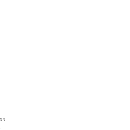
,
ее
ь