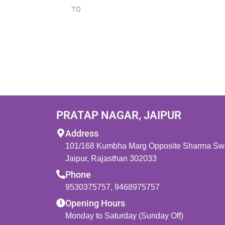
то
PRATAP NAGAR, JAIPUR
Address
101/168 Kumbha Marg Opposite Sharma Swee
Jaipur, Rajasthan 302033
Phone
9530375757
,
9468975757
Opening Hours
Monday to Saturday (Sunday Off)