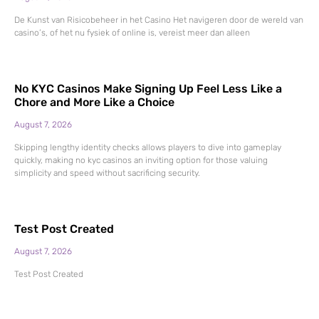
De Kunst van Risicobeheer in het Casino Het navigeren door de wereld van
casino’s, of het nu fysiek of online is, vereist meer dan alleen
No KYC Casinos Make Signing Up Feel Less Like a
Chore and More Like a Choice
August 7, 2026
Skipping lengthy identity checks allows players to dive into gameplay
quickly, making no kyc casinos an inviting option for those valuing
simplicity and speed without sacrificing security.
Test Post Created
August 7, 2026
Test Post Created