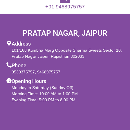
+91 9468975757
PRATAP NAGAR, JAIPUR
Address
101/168 Kumbha Marg Opposite Sharma Sweets Sector 10,
Pratap Nagar Jaipur, Rajasthan 302033
Phone
9530375757
,
9468975757
Opening Hours
Monday to Saturday (Sunday Off)
Morning Time: 10:00 AM to 1:00 PM
Evening Time: 5:00 PM to 8:00 PM