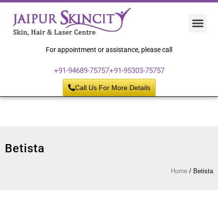
Hair 
Laser
Skin 
For appointment or assistance, please call
+91-94689-75757
+91-95303-75757
Call Us For More Details
Betista
Home
/
Betista