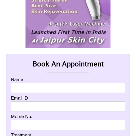
Book An Appointment
Name
Email ID
Mobile No.
Treatment