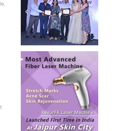
le.
t