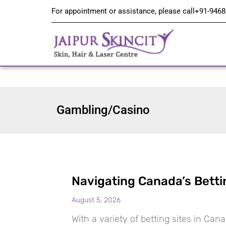
For appointment or assistance, please call
+91-9468
Gambling/casino
Navigating Canada’s Betti
August 5, 2026
With a variety of betting sites in Ca