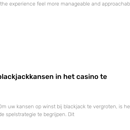
 the experience feel more manageable and approachab
lackjackkansen in het casino te
m uw kansen op winst bij blackjack te vergroten, is he
 spelstrategie te begrijpen. Dit