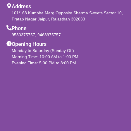
Address
101/168 Kumbha Marg Opposite Sharma Sweets Sector 10,
Pratap Nagar Jaipur, Rajasthan 302033
Phone
9530375757
,
9468975757
Opening Hours
Monday to Saturday (Sunday Off)
Morning Time: 10:00 AM to 1:00 PM
Evening Time: 5:00 PM to 8:00 PM