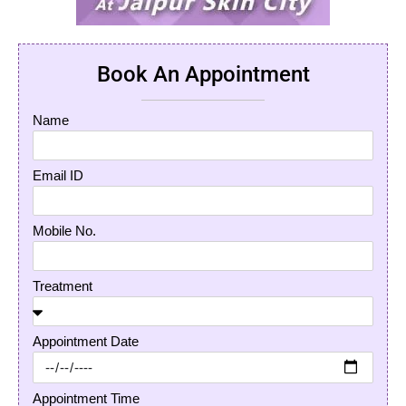
Book An Appointment
Name
Email ID
Mobile No.
Treatment
Appointment Date
Appointment Time