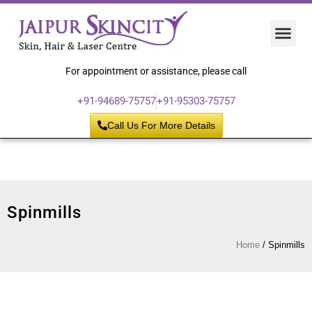
Hair 
Laser
Skin 
For appointment or assistance, please call
+91-94689-75757
+91-95303-75757
Call Us For More Details
Spinmills
Home
/
Spinmills