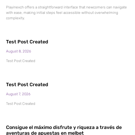
Playinexch offers a straightforward interface that newcomers can navigate
with ease, making initial steps feel accessible without overwhelming
complexity.
Test Post Created
August 8, 2026
Test Post Created
Test Post Created
August 7, 2026
Test Post Created
Consigue el máximo disfrute y riqueza a través de
aventuras de apuestas en melbet