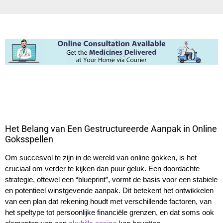
Het Belang van Een Gestructureerde Aanpak in Online
Goksspellen
Om succesvol te zijn in de wereld van online gokken, is het
cruciaal om verder te kijken dan puur geluk. Een doordachte
strategie, oftewel een “blueprint”, vormt de basis voor een stabiele
en potentieel winstgevende aanpak. Dit betekent het ontwikkelen
van een plan dat rekening houdt met verschillende factoren, van
het speltype tot persoonlijke financiële grenzen, en dat soms ook