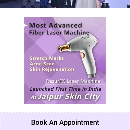
Book An Appointment