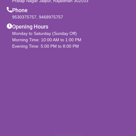
Pratap Nagar Jaipur, Rajasthan 302033
Phone
9530375757
,
9468975757
Opening Hours
Monday to Saturday (Sunday Off)
Morning Time: 10:00 AM to 1:00 PM
Evening Time: 5:00 PM to 8:00 PM