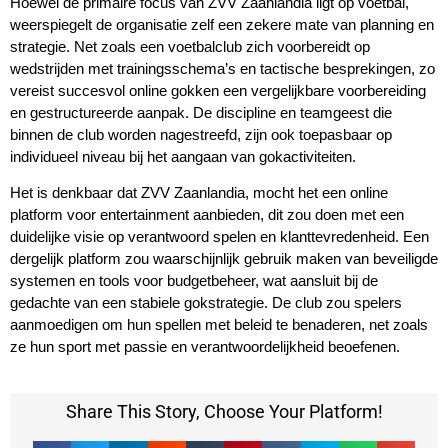
Hoewel de primaire focus van ZVV Zaanlandia ligt op voetbal,
weerspiegelt de organisatie zelf een zekere mate van planning en
strategie. Net zoals een voetbalclub zich voorbereidt op
wedstrijden met trainingsschema’s en tactische besprekingen, zo
vereist succesvol online gokken een vergelijkbare voorbereiding
en gestructureerde aanpak. De discipline en teamgeest die
binnen de club worden nagestreefd, zijn ook toepasbaar op
individueel niveau bij het aangaan van gokactiviteiten.
Het is denkbaar dat ZVV Zaanlandia, mocht het een online
platform voor entertainment aanbieden, dit zou doen met een
duidelijke visie op verantwoord spelen en klanttevredenheid. Een
dergelijk platform zou waarschijnlijk gebruik maken van beveiligde
systemen en tools voor budgetbeheer, wat aansluit bij de
gedachte van een stabiele gokstrategie. De club zou spelers
aanmoedigen om hun spellen met beleid te benaderen, net zoals
ze hun sport met passie en verantwoordelijkheid beoefenen.
Share This Story, Choose Your Platform!