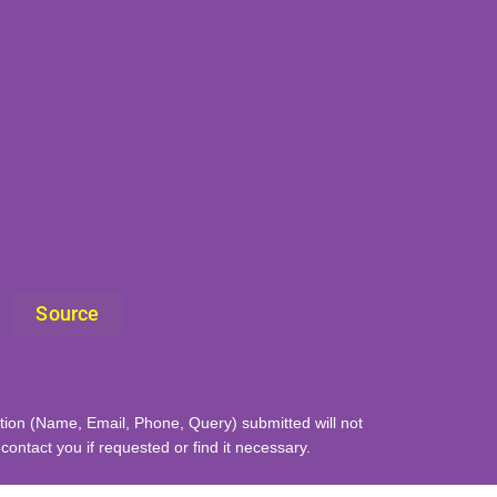
Source
mation (Name, Email, Phone, Query) submitted will not
ontact you if requested or find it necessary.