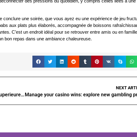
déconnecter des pressions du quotidien, y compris celles liées à une
 de conclure une soirée, que vous ayez eu une expérience de jeu fruc
 kebabs aux plats plus élaborés, accompagnée de boissons rafraîchissa
tes. C’est un endroit idéal pour se retrouver entre amis ou en famille,
d’un bon repas dans une ambiance chaleureuse.
NEXT ART
Geniet van het gokken speel en waardeer superieure winkansen