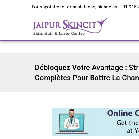
For appointment or assistance, please call
+91-9468
Débloquez Votre Avantage : St
Complètes Pour Battre La Cha