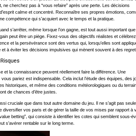
tout, ne cherchez pas à “vous refaire” après une perte. Les décisions
at d’esprit calme et concentré. Reconnaître ses propres émotions, co
t une compétence qui s’acquiert avec le temps et la pratique.
quand s’arrêter, même lorsque l’on gagne, est tout aussi important que
gain peut être un piège. Fixez-vous des objectifs réalistes et célébre
ience et la persévérance sont des vertus qui, lorsqu’elles sont appliq
e et à éviter les décisions impulsives qui mènent souvent à des regret
s Risques
lyse et la connaissance peuvent réellement faire la différence. Une
ous pariez est indispensable. Cela inclut l’étude des équipes, des j
ques historiques, et même des conditions météorologiques ou du terrai
ont de chances d’être justes.
ussi cruciale que dans tout autre domaine du jeu. Il ne s’agit pas seu
iversifier vos paris et de gérer la taille de vos mises par rapport à 
“value betting”, qui consiste à identifier les cotes qui semblent sous-é
eut s’avérer rentable sur le long terme.