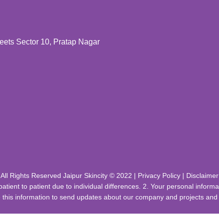
ts Sector 10, Pratap Nagar
All Rights Reserved Jaipur Skincity © 2022 |
Privacy Policy
|
Disclaimer
patient to patient due to individual differences. 2. Your personal infor
 this information to send updates about our company and projects and c