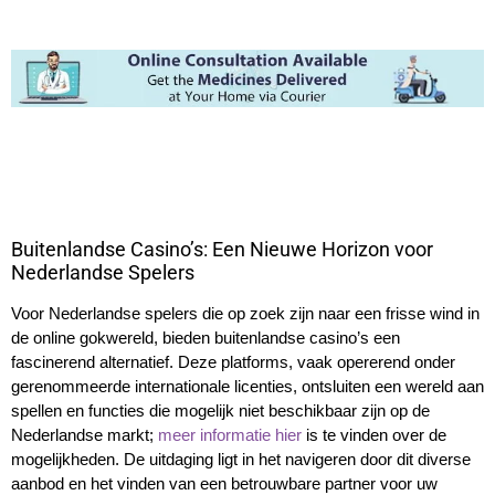
Buitenlandse Casino’s: Een Nieuwe Horizon voor
Nederlandse Spelers
Voor Nederlandse spelers die op zoek zijn naar een frisse wind in
de online gokwereld, bieden buitenlandse casino’s een
fascinerend alternatief. Deze platforms, vaak opererend onder
gerenommeerde internationale licenties, ontsluiten een wereld aan
spellen en functies die mogelijk niet beschikbaar zijn op de
Nederlandse markt;
meer informatie hier
is te vinden over de
mogelijkheden. De uitdaging ligt in het navigeren door dit diverse
aanbod en het vinden van een betrouwbare partner voor uw