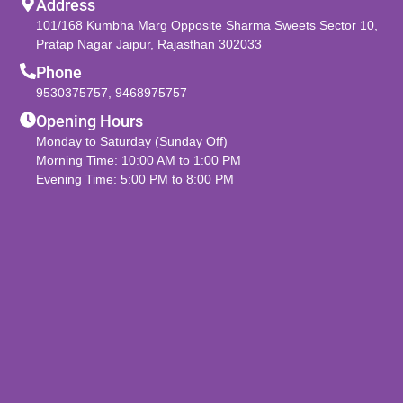
Address
101/168 Kumbha Marg Opposite Sharma Sweets Sector 10,
Pratap Nagar Jaipur, Rajasthan 302033
Phone
9530375757
,
9468975757
Opening Hours
Monday to Saturday (Sunday Off)
Morning Time: 10:00 AM to 1:00 PM
Evening Time: 5:00 PM to 8:00 PM