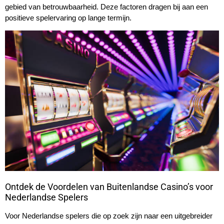
gebied van betrouwbaarheid. Deze factoren dragen bij aan een
positieve spelervaring op lange termijn.
Ontdek de Voordelen van Buitenlandse Casino’s voor
Nederlandse Spelers
Voor Nederlandse spelers die op zoek zijn naar een uitgebreider