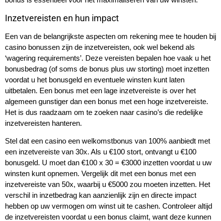
Inzetvereisten en hun impact
Een van de belangrijkste aspecten om rekening mee te houden bij
casino bonussen zijn de inzetvereisten, ook wel bekend als
‘wagering requirements’. Deze vereisten bepalen hoe vaak u het
bonusbedrag (of soms de bonus plus uw storting) moet inzetten
voordat u het bonusgeld en eventuele winsten kunt laten
uitbetalen. Een bonus met een lage inzetvereiste is over het
algemeen gunstiger dan een bonus met een hoge inzetvereiste.
Het is dus raadzaam om te zoeken naar casino’s die redelijke
inzetvereisten hanteren.
Stel dat een casino een welkomstbonus van 100% aanbiedt met
een inzetvereiste van 30x. Als u €100 stort, ontvangt u €100
bonusgeld. U moet dan €100 x 30 = €3000 inzetten voordat u uw
winsten kunt opnemen. Vergelijk dit met een bonus met een
inzetvereiste van 50x, waarbij u €5000 zou moeten inzetten. Het
verschil in inzetbedrag kan aanzienlijk zijn en directe impact
hebben op uw vermogen om winst uit te cashen. Controleer altijd
de inzetvereisten voordat u een bonus claimt, want deze kunnen