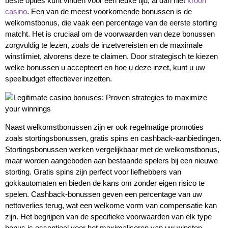
beste opties kunt vinden voor een leuke tijd, al dan niet
kroon
casino
. Een van de meest voorkomende bonussen is de
welkomstbonus, die vaak een percentage van de eerste storting
matcht. Het is cruciaal om de voorwaarden van deze bonussen
zorgvuldig te lezen, zoals de inzetvereisten en de maximale
winstlimiet, alvorens deze te claimen. Door strategisch te kiezen
welke bonussen u accepteert en hoe u deze inzet, kunt u uw
speelbudget effectiever inzetten.
Naast welkomstbonussen zijn er ook regelmatige promoties
zoals stortingsbonussen, gratis spins en cashback-aanbiedingen.
Stortingsbonussen werken vergelijkbaar met de welkomstbonus,
maar worden aangeboden aan bestaande spelers bij een nieuwe
storting. Gratis spins zijn perfect voor liefhebbers van
gokkautomaten en bieden de kans om zonder eigen risico te
spelen. Cashback-bonussen geven een percentage van uw
nettoverlies terug, wat een welkome vorm van compensatie kan
zijn. Het begrijpen van de specifieke voorwaarden van elk type
bonus is essentieel voor het maximaliseren van uw winsten.