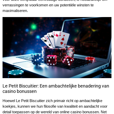
verrassingen te voorkomen en uw potentiële winsten te
maximaliseren.
Le Petit Biscuitier: Een ambachtelijke benadering van
casino bonussen
Hoewel Le Petit Biscuitier zich primair richt op ambachtelijke
koekjes, kunnen we hun filosofie van kwaliteit en aandacht voor
detail toepassen op de wereld van online casino bonussen. Net