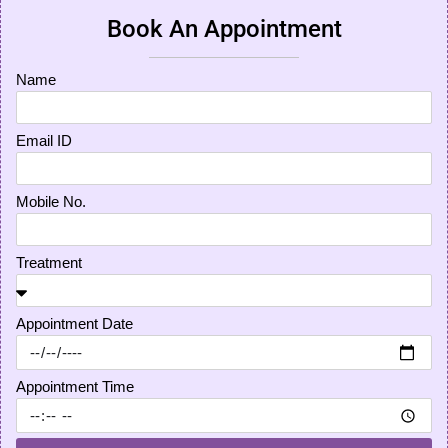
Book An Appointment
Name
Email ID
Mobile No.
Treatment
Appointment Date
Appointment Time