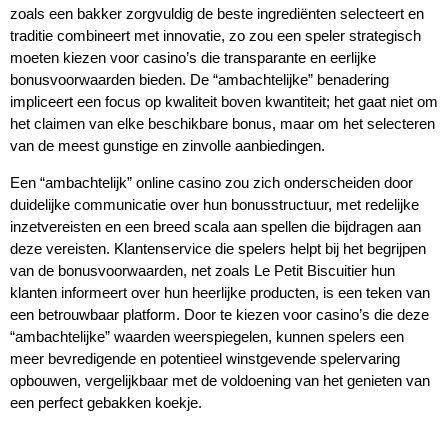
zoals een bakker zorgvuldig de beste ingrediënten selecteert en
traditie combineert met innovatie, zo zou een speler strategisch
moeten kiezen voor casino’s die transparante en eerlijke
bonusvoorwaarden bieden. De “ambachtelijke” benadering
impliceert een focus op kwaliteit boven kwantiteit; het gaat niet om
het claimen van elke beschikbare bonus, maar om het selecteren
van de meest gunstige en zinvolle aanbiedingen.
Een “ambachtelijk” online casino zou zich onderscheiden door
duidelijke communicatie over hun bonusstructuur, met redelijke
inzetvereisten en een breed scala aan spellen die bijdragen aan
deze vereisten. Klantenservice die spelers helpt bij het begrijpen
van de bonusvoorwaarden, net zoals Le Petit Biscuitier hun
klanten informeert over hun heerlijke producten, is een teken van
een betrouwbaar platform. Door te kiezen voor casino’s die deze
“ambachtelijke” waarden weerspiegelen, kunnen spelers een
meer bevredigende en potentieel winstgevende spelervaring
opbouwen, vergelijkbaar met de voldoening van het genieten van
een perfect gebakken koekje.