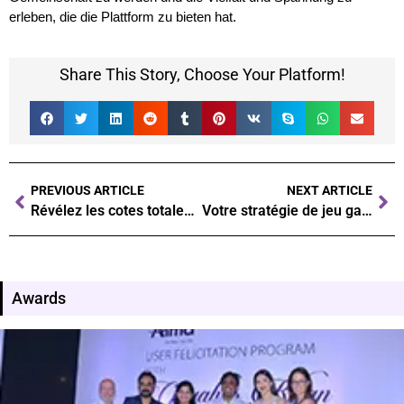
erleben, die die Plattform zu bieten hat.
Share This Story, Choose Your Platform!
PREVIOUS ARTICLE
NEXT ARTICLE
Révélez les cotes totales Élevez votre capital BingoPlus casino
Votre stratégie de jeu gagnante : le guide complet de Mystakebet
Awards