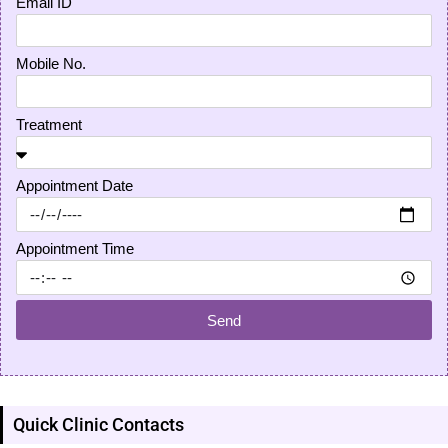
Email ID
Mobile No.
Treatment
Appointment Date
Appointment Time
Send
Quick Clinic Contacts