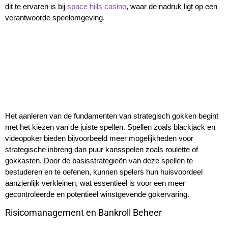
dit te ervaren is bij
space hills casino
, waar de nadruk ligt op een
verantwoorde speelomgeving.
Het aanleren van de fundamenten van strategisch gokken begint
met het kiezen van de juiste spellen. Spellen zoals blackjack en
videopoker bieden bijvoorbeeld meer mogelijkheden voor
strategische inbreng dan puur kansspelen zoals roulette of
gokkasten. Door de basisstrategieën van deze spellen te
bestuderen en te oefenen, kunnen spelers hun huisvoordeel
aanzienlijk verkleinen, wat essentieel is voor een meer
gecontroleerde en potentieel winstgevende gokervaring.
Risicomanagement en Bankroll Beheer