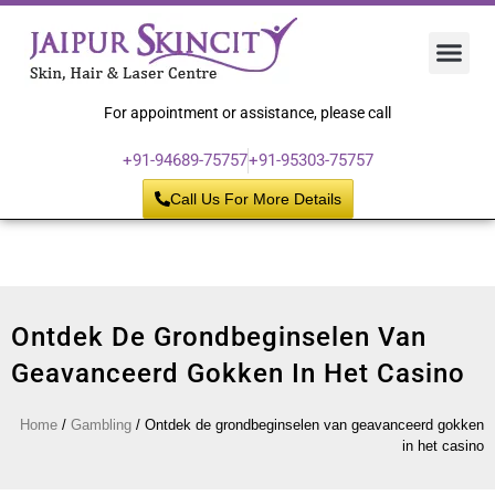
Hair 
Laser
Skin 
For appointment or assistance, please call
+91-94689-75757
+91-95303-75757
Call Us For More Details
Ontdek De Grondbeginselen Van
Geavanceerd Gokken In Het Casino
Home
/
Gambling
/
Ontdek de grondbeginselen van geavanceerd gokken
in het casino