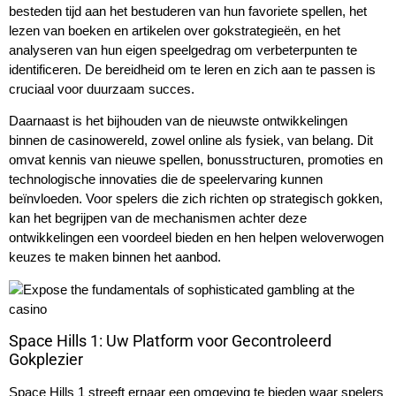
besteden tijd aan het bestuderen van hun favoriete spellen, het
lezen van boeken en artikelen over gokstrategieën, en het
analyseren van hun eigen speelgedrag om verbeterpunten te
identificeren. De bereidheid om te leren en zich aan te passen is
cruciaal voor duurzaam succes.
Daarnaast is het bijhouden van de nieuwste ontwikkelingen
binnen de casinowereld, zowel online als fysiek, van belang. Dit
omvat kennis van nieuwe spellen, bonusstructuren, promoties en
technologische innovaties die de speelervaring kunnen
beïnvloeden. Voor spelers die zich richten op strategisch gokken,
kan het begrijpen van de mechanismen achter deze
ontwikkelingen een voordeel bieden en hen helpen weloverwogen
keuzes te maken binnen het aanbod.
Space Hills 1: Uw Platform voor Gecontroleerd
Gokplezier
Space Hills 1 streeft ernaar een omgeving te bieden waar spelers