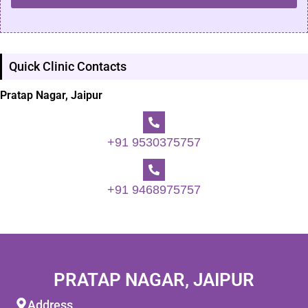
Quick Clinic Contacts
Pratap Nagar, Jaipur
+91 9530375757
+91 9468975757
PRATAP NAGAR, JAIPUR
Address