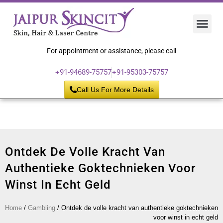
Hair 
Laser
Skin 
For appointment or assistance, please call
+91-94689-75757
+91-95303-75757
Call Us For More Details
Ontdek De Volle Kracht Van
Authentieke Goktechnieken Voor
Winst In Echt Geld
Home
/
Gambling
/
Ontdek de volle kracht van authentieke goktechnieken
voor winst in echt geld