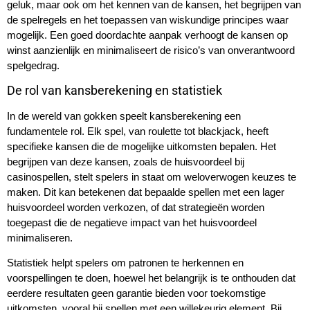
geluk, maar ook om het kennen van de kansen, het begrijpen van
de spelregels en het toepassen van wiskundige principes waar
mogelijk. Een goed doordachte aanpak verhoogt de kansen op
winst aanzienlijk en minimaliseert de risico’s van onverantwoord
spelgedrag.
De rol van kansberekening en statistiek
In de wereld van gokken speelt kansberekening een
fundamentele rol. Elk spel, van roulette tot blackjack, heeft
specifieke kansen die de mogelijke uitkomsten bepalen. Het
begrijpen van deze kansen, zoals de huisvoordeel bij
casinospellen, stelt spelers in staat om weloverwogen keuzes te
maken. Dit kan betekenen dat bepaalde spellen met een lager
huisvoordeel worden verkozen, of dat strategieën worden
toegepast die de negatieve impact van het huisvoordeel
minimaliseren.
Statistiek helpt spelers om patronen te herkennen en
voorspellingen te doen, hoewel het belangrijk is te onthouden dat
eerdere resultaten geen garantie bieden voor toekomstige
uitkomsten, vooral bij spellen met een willekeurig element. Bij