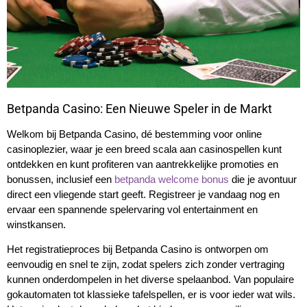
Betpanda Casino: Een Nieuwe Speler in de Markt
Welkom bij Betpanda Casino, dé bestemming voor online
casinoplezier, waar je een breed scala aan casinospellen kunt
ontdekken en kunt profiteren van aantrekkelijke promoties en
bonussen, inclusief een
betpanda welcome bonus
die je avontuur
direct een vliegende start geeft. Registreer je vandaag nog en
ervaar een spannende spelervaring vol entertainment en
winstkansen.
Het registratieproces bij Betpanda Casino is ontworpen om
eenvoudig en snel te zijn, zodat spelers zich zonder vertraging
kunnen onderdompelen in het diverse spelaanbod. Van populaire
gokautomaten tot klassieke tafelspellen, er is voor ieder wat wils.