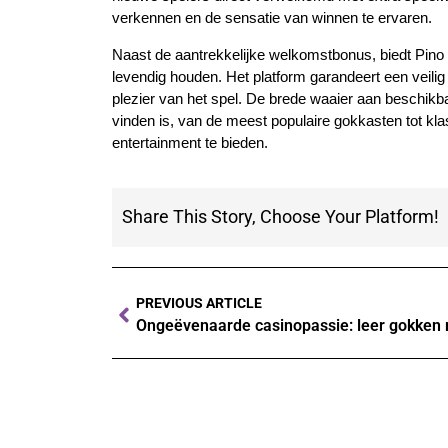
verkennen en de sensatie van winnen te ervaren.
Naast de aantrekkelijke welkomstbonus, biedt Pino
levendig houden. Het platform garandeert een veili
plezier van het spel. De brede waaier aan beschikba
vinden is, van de meest populaire gokkasten tot kl
entertainment te bieden.
Share This Story, Choose Your Platform!
PREVIOUS ARTICLE