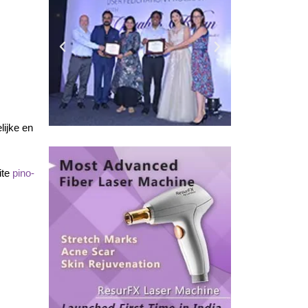
lijke en
ite
pino-