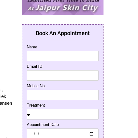
Book An Appointment
Name
Email ID
Mobile No.
s,
siek
kansen
Treatment
Appointment Date