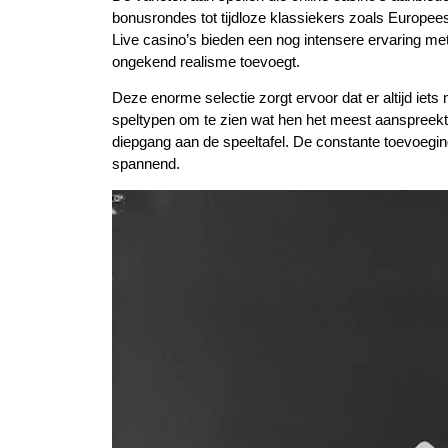
bonusrondes tot tijdloze klassiekers zoals Europees
Live casino’s bieden een nog intensere ervaring met
ongekend realisme toevoegt.
Deze enorme selectie zorgt ervoor dat er altijd iet
speltypen om te zien wat hen het meest aanspreekt, 
diepgang aan de speeltafel. De constante toevoeging
spannend.