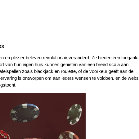
os
en plezier beleven revolutionair veranderd. Ze bieden een toeganke
rt van hun eigen huis kunnen genieten van een breed scala aan
afelspellen zoals blackjack en roulette, of de voorkeur geeft aan de
-ervaring is ontworpen om aan ieders wensen te voldoen, en de webs
ngstocht.