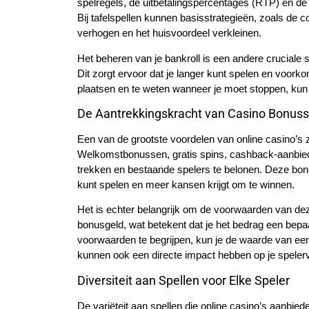
spelregels, de uitbetalingspercentages (RTP) en de
Bij tafelspellen kunnen basisstrategieën, zoals de c
verhogen en het huisvoordeel verkleinen.
Het beheren van je bankroll is een andere cruciale s
Dit zorgt ervoor dat je langer kunt spelen en voorko
plaatsen en te weten wanneer je moet stoppen, kun 
De Aantrekkingskracht van Casino Bonus
Een van de grootste voordelen van online casino’s 
Welkomstbonussen, gratis spins, cashback-aanbiedi
trekken en bestaande spelers te belonen. Deze bon
kunt spelen en meer kansen krijgt om te winnen.
Het is echter belangrijk om de voorwaarden van dez
bonusgeld, wat betekent dat je het bedrag een bepa
voorwaarden te begrijpen, kun je de waarde van ee
kunnen ook een directe impact hebben op je spelerv
Diversiteit aan Spellen voor Elke Speler
De variëteit aan spellen die online casino’s aanbi