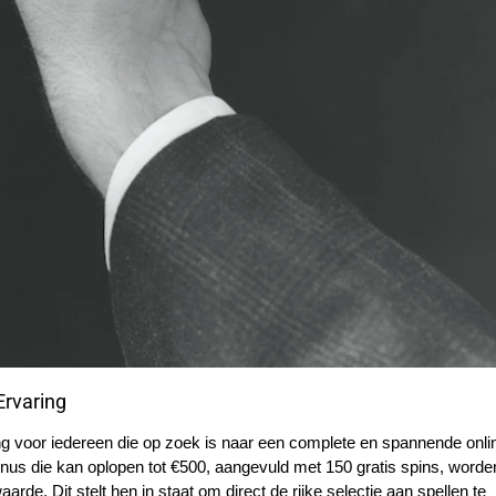
Ervaring
ng voor iedereen die op zoek is naar een complete en spannende onli
nus die kan oplopen tot €500, aangevuld met 150 gratis spins, worde
de. Dit stelt hen in staat om direct de rijke selectie aan spellen te