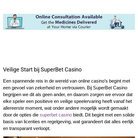
Veilige Start bij SuperBet Casino
Een spannende reis in de wereld van online casino’s begint met
een gevoel van zekerheid en vertrouwen. Bij SuperBet Casino
begrijpen we dit als geen ander, en daarom zorgen we ervoor dat
elke speler een positieve en veilige speelervaring heeft vanaf het
allereerste moment, wat onder andere mogelijk wordt gemaakt
door de opties die
superbet casino
biedt. Dit begint met een solide
basis van licenties en regelgeving, wat garandeert dat alles eerlijk
en transparant verloopt.