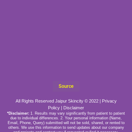
Source
All Rights Reserved Jaipur Skincity © 2022 |
Privacy
Policy
|
Disclaimer
*Disclaimer:
1. Results may vary significantly from patient to patient
due to individual differences. 2. Your personal information (Name,
Email, Phone, Query) submitted will not be sold, shared, or rented to
others. We use this information to send updates about our company