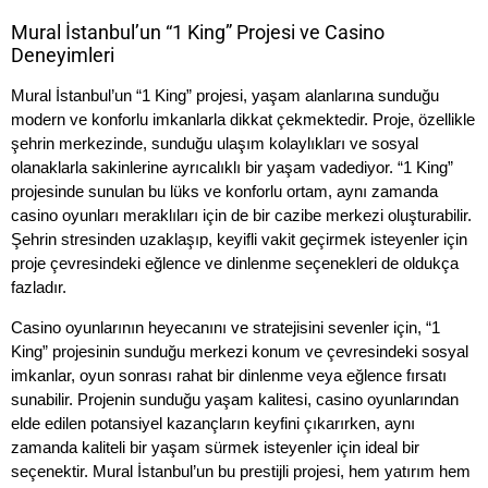
Mural İstanbul’un “1 King” Projesi ve Casino
Deneyimleri
Mural İstanbul’un “1 King” projesi, yaşam alanlarına sunduğu
modern ve konforlu imkanlarla dikkat çekmektedir. Proje, özellikle
şehrin merkezinde, sunduğu ulaşım kolaylıkları ve sosyal
olanaklarla sakinlerine ayrıcalıklı bir yaşam vadediyor. “1 King”
projesinde sunulan bu lüks ve konforlu ortam, aynı zamanda
casino oyunları meraklıları için de bir cazibe merkezi oluşturabilir.
Şehrin stresinden uzaklaşıp, keyifli vakit geçirmek isteyenler için
proje çevresindeki eğlence ve dinlenme seçenekleri de oldukça
fazladır.
Casino oyunlarının heyecanını ve stratejisini sevenler için, “1
King” projesinin sunduğu merkezi konum ve çevresindeki sosyal
imkanlar, oyun sonrası rahat bir dinlenme veya eğlence fırsatı
sunabilir. Projenin sunduğu yaşam kalitesi, casino oyunlarından
elde edilen potansiyel kazançların keyfini çıkarırken, aynı
zamanda kaliteli bir yaşam sürmek isteyenler için ideal bir
seçenektir. Mural İstanbul’un bu prestijli projesi, hem yatırım hem