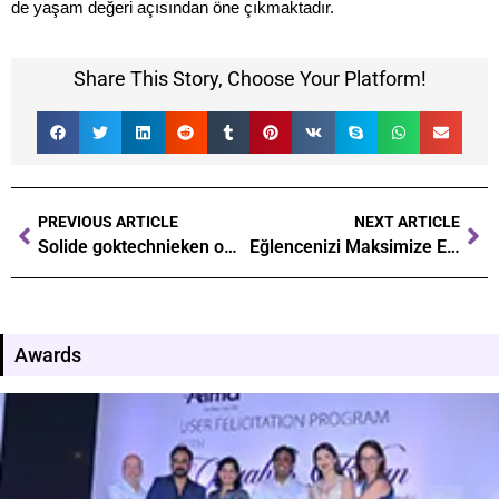
de yaşam değeri açısından öne çıkmaktadır.
Share This Story, Choose Your Platform!
PREVIOUS ARTICLE
NEXT ARTICLE
Solide goktechnieken om winnende casinostrategieën te genereren
Eğlencenizi Maksimize Edin: Daha Yüksek Kazançlar İçin Profesyonel Bahis Stratejileri
Awards