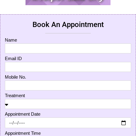
Book An Appointment
Name
Email ID
Mobile No.
Treatment
Appointment Date
Appointment Time