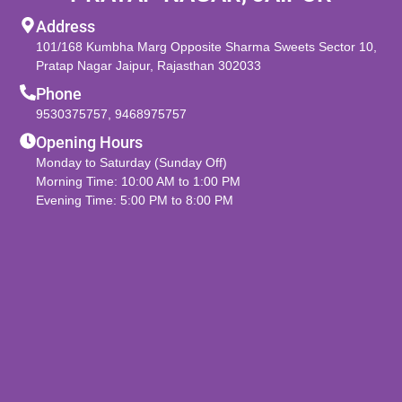
Address
101/168 Kumbha Marg Opposite Sharma Sweets Sector 10,
Pratap Nagar Jaipur, Rajasthan 302033
Phone
9530375757
,
9468975757
Opening Hours
Monday to Saturday (Sunday Off)
Morning Time: 10:00 AM to 1:00 PM
Evening Time: 5:00 PM to 8:00 PM