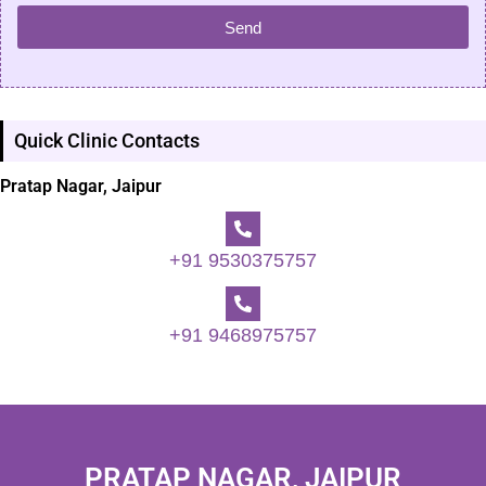
Send
Quick Clinic Contacts
Pratap Nagar, Jaipur
+91 9530375757
+91 9468975757
PRATAP NAGAR, JAIPUR