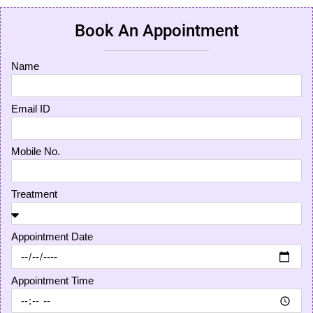
Book An Appointment
Name
Email ID
Mobile No.
Treatment
Appointment Date
Appointment Time