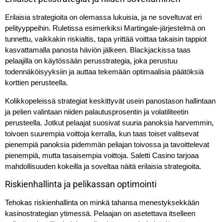
Erilaisia strategioita on olemassa lukuisia, ja ne soveltuvat eri
pelityyppeihin. Ruletissa esimerkiksi Martingale-järjestelmä on
tunnettu, vaikkakin riskialtis, tapa yrittää voittaa takaisin tappiot
kasvattamalla panosta häviön jälkeen. Blackjackissa taas
pelaajilla on käytössään perusstrategia, joka perustuu
todennäköisyyksiin ja auttaa tekemään optimaalisia päätöksiä
korttien perusteella.
Kolikkopeleissä strategiat keskittyvät usein panostason hallintaan
ja pelien valintaan niiden palautusprosentin ja volatiliteetin
perusteella. Jotkut pelaajat suosivat suuria panoksia harvemmin,
toivoen suurempia voittoja kerralla, kun taas toiset valitsevat
pienempiä panoksia pidemmän peliajan toivossa ja tavoittelevat
pienempiä, mutta tasaisempia voittoja. Saletti Casino tarjoaa
mahdollisuuden kokeilla ja soveltaa näitä erilaisia strategioita.
Riskienhallinta ja pelikassan optimointi
Tehokas riskienhallinta on minkä tahansa menestyksekkään
kasinostrategian ytimessä. Pelaajan on asetettava itselleen