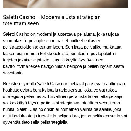
Saletti Casino – Moderni alusta strategian
toteuttamiseen
Saletti Casino on moderni ja luotettava pelialusta, joka tarjoaa
suomalaisille pelaajille erinomaiset puitteet erilaisten
pelistrategioiden toteuttamiseen. Sen laaja pelivalikoima kattaa
kaiken uusimmista kolikkopeleistä perinteisiin pöytäpeleihin,
tarjoten jokaiselle jotakin. Uusi ja käyttäjäystävällinen
käyttöliittymä tekee navigoinnista helppoa ja pelien löytämisestä
vaivatonta.
Rekisteröitymällä Saletti Casinoon pelaajat pääsevät nauttimaan
houkuttelevista bonuksista ja tarjouksista, jotka voivat tukea
strategista pelaamista. Turvallinen pelialusta takaa, että pelaaja
voi keskittyä täysin peliin ja strategiansa toteuttamiseen ilman
huolta. Saletti Casino onkin erinomainen valinta pelaajalle, joka
etsii laadukasta ja turvallista pelipaikkaa, jossa pelikokemusta voi
syventää tietoisella pelistrategialla.