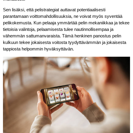
Sen lisäksi, että pelistrategiat auttavat potentiaalisesti
parantamaan voittomahdollisuuksia, ne voivat myös syventää
pelikokemusta. Kun pelaaja ymmärtää pelin mekaniikkaa ja tekee
tietoisia valintoja, pelaamisesta tulee nautinnollisempaa ja
vähemmän sattumanvaraista. Tämä henkinen panostus pelin
kulkuun tekee jokaisesta voitosta tyydyttävämmän ja jokaisesta
tappiosta helpommin hyväksyttävän.