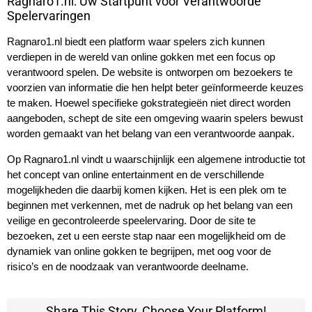
Ragnaro1.nl: Uw Startpunt voor Verantwoorde
Spelervaringen
Ragnaro1.nl biedt een platform waar spelers zich kunnen
verdiepen in de wereld van online gokken met een focus op
verantwoord spelen. De website is ontworpen om bezoekers te
voorzien van informatie die hen helpt beter geïnformeerde keuzes
te maken. Hoewel specifieke gokstrategieën niet direct worden
aangeboden, schept de site een omgeving waarin spelers bewust
worden gemaakt van het belang van een verantwoorde aanpak.
Op Ragnaro1.nl vindt u waarschijnlijk een algemene introductie tot
het concept van online entertainment en de verschillende
mogelijkheden die daarbij komen kijken. Het is een plek om te
beginnen met verkennen, met de nadruk op het belang van een
veilige en gecontroleerde speelervaring. Door de site te
bezoeken, zet u een eerste stap naar een mogelijkheid om de
dynamiek van online gokken te begrijpen, met oog voor de
risico’s en de noodzaak van verantwoorde deelname.
Share This Story, Choose Your Platform!