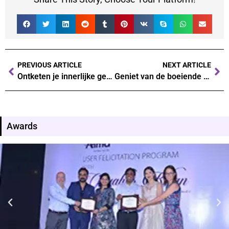
PREVIOUS ARTICLE
NEXT ARTICLE
Ontketen je innerlijke genie: vergroot je casino bankroll met dit geloofwaardige avontuur
Geniet van de boeiende zoektocht naar het meesterlijke gokspel
Awards