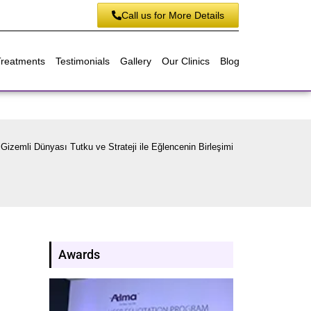
Call us for More Details
Treatments
Testimonials
Gallery
Our Clinics
Blog
Gizemli Dünyası Tutku ve Strateji ile Eğlencenin Birleşimi
Awards