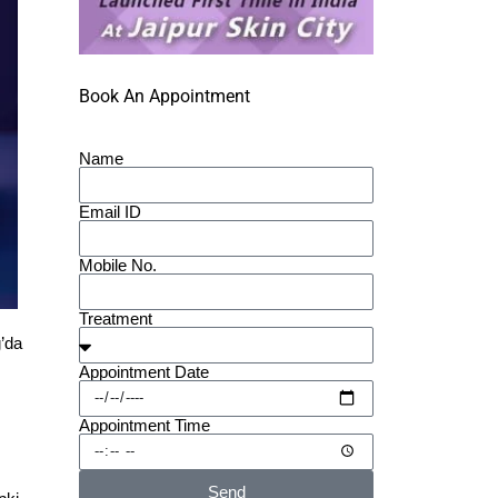
Book An Appointment
Name
Email ID
Mobile No.
Treatment
ğ’da
Appointment Date
Appointment Time
Send