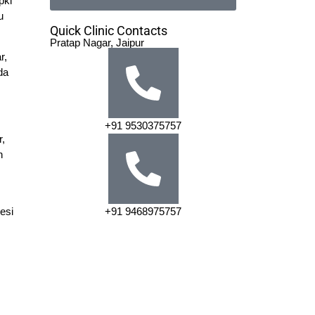
pki
u
Quick Clinic Contacts
Pratap Nagar, Jaipur
r,
da
+91 9530375757
r,
n
mesi
+91 9468975757