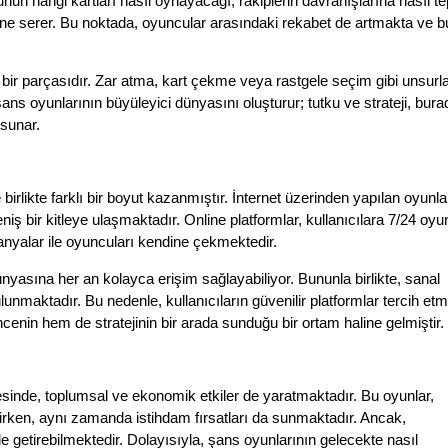
n hangi kartları nasıl oynayacağı, rakiplerin davranışlarına nasıl te
önüne serer. Bu noktada, oyuncular arasındaki rekabet de artmakta ve b
ir parçasıdır. Zar atma, kart çekme veya rastgele seçim gibi unsurla
, şans oyunlarının büyüleyici dünyasını oluşturur; tutku ve strateji, bura
 sunar.
irlikte farklı bir boyut kazanmıştır. İnternet üzerinden yapılan oyunla
ş bir kitleye ulaşmaktadır. Online platformlar, kullanıcılara 7/24 oyu
nyalar ile oyuncuları kendine çekmektedir.
nyasına her an kolayca erişim sağlayabiliyor. Bununla birlikte, sanal
unmaktadır. Bu nedenle, kullanıcıların güvenilir platformlar tercih et
enin hem de stratejinin bir arada sunduğu bir ortam haline gelmiştir.
sinde, toplumsal ve ekonomik etkiler de yaratmaktadır. Bu oyunlar,
elirken, aynı zamanda istihdam fırsatları da sunmaktadır. Ancak,
e getirebilmektedir. Dolayısıyla, şans oyunlarının gelecekte nasıl