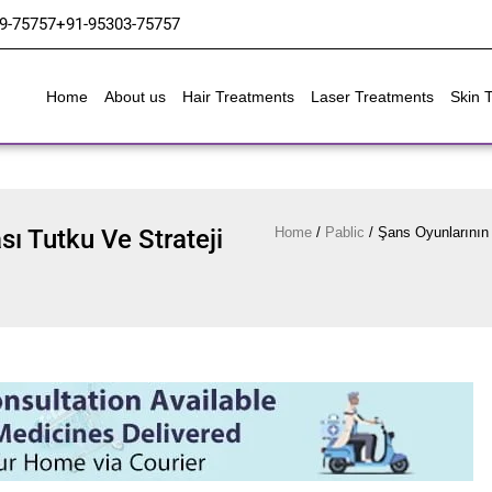
9-75757
+91-95303-75757
Home
About us
Hair Treatments
Laser Treatments
Skin 
ı Tutku Ve Strateji
Home
/
Pablic
/
Şans Oyunlarının 