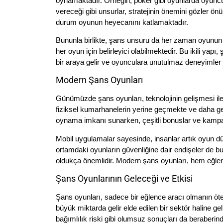
oynamaktadır. Örneğin, poker gibi oyunlarda oyuncunu
vereceği gibi unsurlar, stratejinin önemini gözler 
durum oyunun heyecanını katlamaktadır.
Bununla birlikte, şans unsuru da her zaman oyunun b
her oyun için belirleyici olabilmektedir. Bu ikili yapı
bir araya gelir ve oyunculara unutulmaz deneyimler
Modern Şans Oyunları
Günümüzde şans oyunları, teknolojinin gelişmesi ile b
fiziksel kumarhanelerin yerine geçmekte ve daha geni
oynama imkanı sunarken, çeşitli bonuslar ve kampa
Mobil uygulamalar sayesinde, insanlar artık oyun dü
ortamdaki oyunların güvenliğine dair endişeler de bul
oldukça önemlidir. Modern şans oyunları, hem eğlenc
Şans Oyunlarının Geleceği ve Etkisi
Şans oyunları, sadece bir eğlence aracı olmanın öte
büyük miktarda gelir elde edilen bir sektör haline g
bağımlılık riski gibi olumsuz sonuçları da beraberind