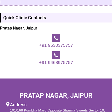
Quick Clinic Contacts
Pratap Nagar, Jaipur
+91 9530375757
+91 9468975757
PRATAP NAGAR, JAIPUR
Address
101/168 Kumbha Marg Opposite Sharma Sweets Sector 10,