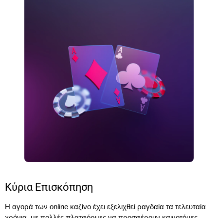
Κύρια Επισκόπηση
Η αγορά των online καζίνο έχει εξελιχθεί ραγδαία τα τελευταία
χρόνια, με πολλές πλατφόρμες να προσφέρουν καινοτόμες