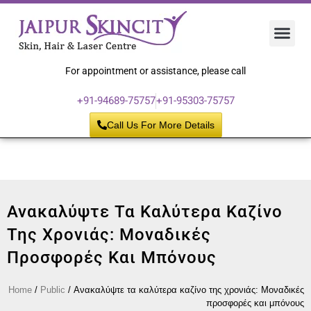
Hair 
Laser
Skin 
For appointment or assistance, please call
+91-94689-75757
+91-95303-75757
Call Us For More Details
Ανακαλύψτε Τα Καλύτερα Καζίνο
Της Χρονιάς: Μοναδικές
Προσφορές Και Μπόνους
Home
/
Public
/
Ανακαλύψτε τα καλύτερα καζίνο της χρονιάς: Μοναδικές
προσφορές και μπόνους