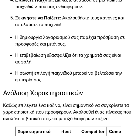
παιχνιδιών που σας ενδιαφέρουν.
Ξεκινήστε να Παίζετε:
Ακολουθήστε τους κανόνες και
απολαύστε το παιχνίδι!
Η δημιουργία λογαριασμού σας παρέχει πρόσβαση σε
προσφορές και μπόνους.
Η επιβεβαίωση εξασφαλίζει ότι τα χρήματά σας είναι
ασφαλή.
Η σωστή επιλογή παιχνιδιού μπορεί να βελτιώσει την
εμπειρία σας.
Ανάλυση Χαρακτηριστικών
Καθώς επιλέγετε ένα καζίνο, είναι σημαντικό να συγκρίνετε τα
χαρακτηριστικά που προσφέρουν. Ακολουθεί ένας πίνακας που
αναλύει τα βασικά στοιχεία μεταξύ διαφόρων καζίνο:
Χαρακτηριστικό
rtbet
Competitor
Competitor