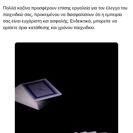
Πολλά καζίνο προσφέρουν επίσης εργαλεία για τον έλεγχο του
παιχνιδιού σας, προκειμένου να διασφαλίσουν ότι η εμπειρία
σας είναι ευχάριστη και ασφαλής. Ενδεικτικά, μπορείτε να
ορίσετε όρια κατάθεσης και χρόνου παιχνιδιού.