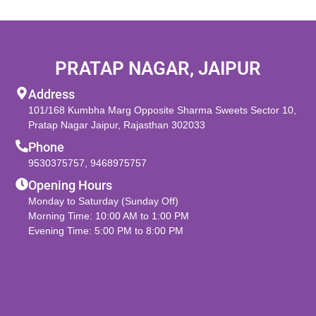
PRATAP NAGAR, JAIPUR
Address
101/168 Kumbha Marg Opposite Sharma Sweets Sector 10,
Pratap Nagar Jaipur, Rajasthan 302033
Phone
9530375757
,
9468975757
Opening Hours
Monday to Saturday (Sunday Off)
Morning Time: 10:00 AM to 1:00 PM
Evening Time: 5:00 PM to 8:00 PM