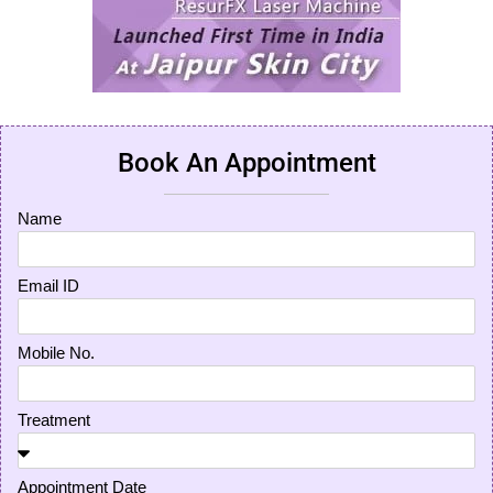
Book An Appointment
Name
Email ID
Mobile No.
Treatment
Appointment Date