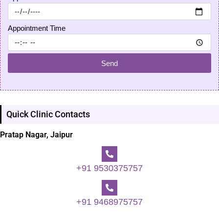
Appointment Time
Send
Quick Clinic Contacts
Pratap Nagar, Jaipur
+91 9530375757
+91 9468975757