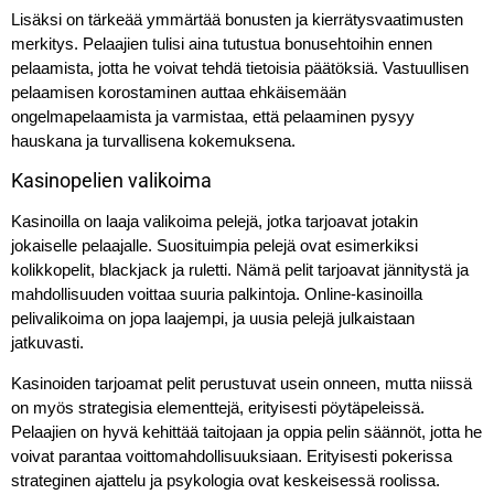
Lisäksi on tärkeää ymmärtää bonusten ja kierrätysvaatimusten
merkitys. Pelaajien tulisi aina tutustua bonusehtoihin ennen
pelaamista, jotta he voivat tehdä tietoisia päätöksiä. Vastuullisen
pelaamisen korostaminen auttaa ehkäisemään
ongelmapelaamista ja varmistaa, että pelaaminen pysyy
hauskana ja turvallisena kokemuksena.
Kasinopelien valikoima
Kasinoilla on laaja valikoima pelejä, jotka tarjoavat jotakin
jokaiselle pelaajalle. Suosituimpia pelejä ovat esimerkiksi
kolikkopelit, blackjack ja ruletti. Nämä pelit tarjoavat jännitystä ja
mahdollisuuden voittaa suuria palkintoja. Online-kasinoilla
pelivalikoima on jopa laajempi, ja uusia pelejä julkaistaan
jatkuvasti.
Kasinoiden tarjoamat pelit perustuvat usein onneen, mutta niissä
on myös strategisia elementtejä, erityisesti pöytäpeleissä.
Pelaajien on hyvä kehittää taitojaan ja oppia pelin säännöt, jotta he
voivat parantaa voittomahdollisuuksiaan. Erityisesti pokerissa
strateginen ajattelu ja psykologia ovat keskeisessä roolissa.