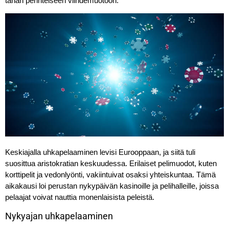
tähän perinteiseen viihdemuotoon.
Keskiajalla uhkapelaaminen levisi Eurooppaan, ja siitä tuli
suosittua aristokratian keskuudessa. Erilaiset pelimuodot, kuten
korttipelit ja vedonlyönti, vakiintuivat osaksi yhteiskuntaa. Tämä
aikakausi loi perustan nykypäivän kasinoille ja pelihalleille, joissa
pelaajat voivat nauttia monenlaisista peleistä.
Nykyajan uhkapelaaminen