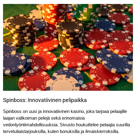
Spinboss: Innovatiivinen pelipaikka
Spinboss on uusi ja innovatiivinen kasino, joka tarjoaa pelaajille
laajan valikoiman pelejä sekä erinomaisia
vedonlyöntimahdollisuuksia. Sivusto houkuttelee pelaajia suurilla
tervetuliaistarjouksilla, kuten bonuksilla ja ilmaiskierroksilla.