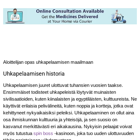
Aloittelijan opas uhkapelaamisen maailmaan
Uhkapelaamisen historia
Uhkapelaamisen juuret ulottuvat tuhansien vuosien taakse.
Ensimmäiset todisteet uhkapeleistä löytyvät muinaisten
sivilisaatioiden, kuten kiinalaisten ja egyptiläisten, kulttuureista. Ne
käyttivät erilaisia pelivälineitä, kuten noppia ja kortteja, jotka ovat
kehittyneet nykyaikaisiksi peleiksi. Uhkapelaaminen on ollut aina
osa ihmiskunnan kulttuuria ja yhteisöjä, ja sen suosio on
kasvanut merkittävästi eri aikakausina. Nykyisin pelaajat voivat
myös tutustua
spin boss
-kasinoon, joka tuo uuden ulottuvuuden