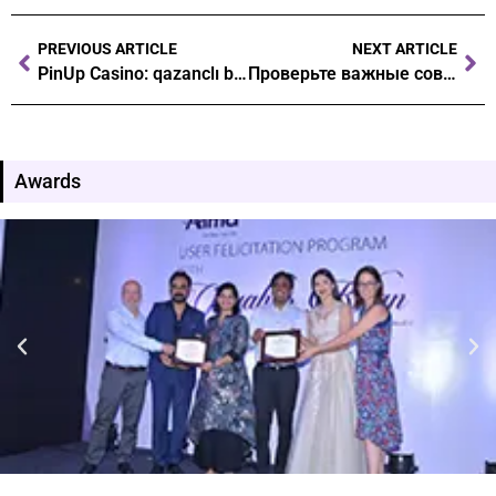
PREVIOUS ARTICLE
NEXT ARTICLE
PinUp Casino: qazanclı bonuslar, sürətli ödənişlər, yüksək RTP oyunlar
Проверьте важные советы по игре в казино с pinko для безопасных выигрышей
Awards