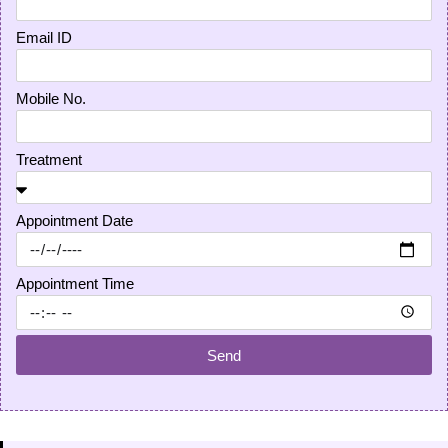
Email ID
Mobile No.
Treatment
Appointment Date
Appointment Time
Send