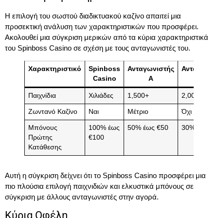
Η επιλογή του σωστού διαδικτυακού καζίνο απαιτεί μια
προσεκτική ανάλυση των χαρακτηριστικών που προσφέρει.
Ακολουθεί μια σύγκριση μερικών από τα κύρια χαρακτηριστικά
του Spinboss Casino σε σχέση με τους ανταγωνιστές του.
Χαρακτηριστικό
Spinboss
Ανταγωνιστής
Ανταγωνισ
Casino
A
B
Παιχνίδια
Χιλιάδες
1,500+
2,000+
Ζωντανό Καζίνο
Ναι
Μέτριο
Όχι
Μπόνους
100% έως
50% έως €50
30% έως €
Πρώτης
€100
Κατάθεσης
Αυτή η σύγκριση δείχνει ότι το Spinboss Casino προσφέρει μια
πιο πλούσια επιλογή παιχνιδιών και ελκυστικά μπόνους σε
σύγκριση με άλλους ανταγωνιστές στην αγορά.
Κύρια Οφέλη