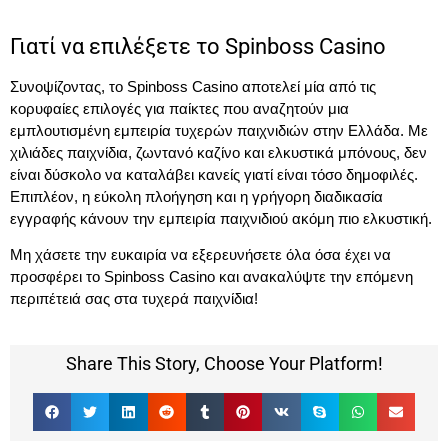
Γιατί να επιλέξετε το Spinboss Casino
Συνοψίζοντας, το Spinboss Casino αποτελεί μία από τις
κορυφαίες επιλογές για παίκτες που αναζητούν μια
εμπλουτισμένη εμπειρία τυχερών παιχνιδιών στην Ελλάδα. Με
χιλιάδες παιχνίδια, ζωντανό καζίνο και ελκυστικά μπόνους, δεν
είναι δύσκολο να καταλάβει κανείς γιατί είναι τόσο δημοφιλές.
Επιπλέον, η εύκολη πλοήγηση και η γρήγορη διαδικασία
εγγραφής κάνουν την εμπειρία παιχνιδιού ακόμη πιο ελκυστική.
Μη χάσετε την ευκαιρία να εξερευνήσετε όλα όσα έχει να
προσφέρει το Spinboss Casino και ανακαλύψτε την επόμενη
περιπέτειά σας στα τυχερά παιχνίδια!
Share This Story, Choose Your Platform!