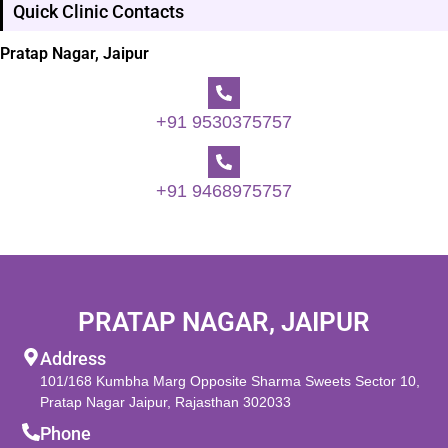
Quick Clinic Contacts
Pratap Nagar, Jaipur
+91 9530375757
+91 9468975757
PRATAP NAGAR, JAIPUR
Address
101/168 Kumbha Marg Opposite Sharma Sweets Sector 10,
Pratap Nagar Jaipur, Rajasthan 302033
Phone