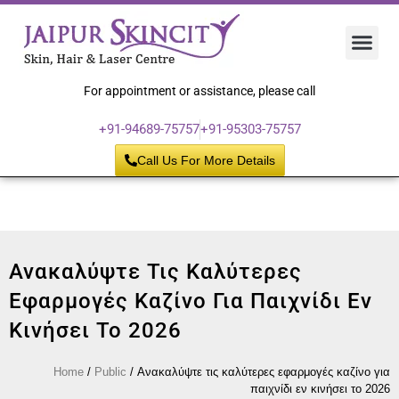
Hair 
Laser
Skin 
For appointment or assistance, please call
+91-94689-75757
+91-95303-75757
Call Us For More Details
Ανακαλύψτε Τις Καλύτερες
Εφαρμογές Καζίνο Για Παιχνίδι Εν
Κινήσει Το 2026
Home
/
Public
/
Ανακαλύψτε τις καλύτερες εφαρμογές καζίνο για
παιχνίδι εν κινήσει το 2026