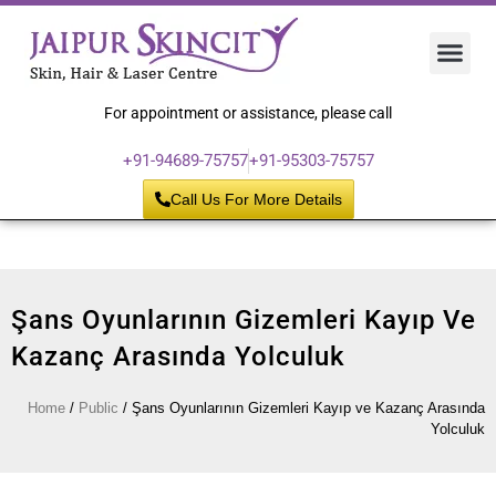
Hair 
Laser
Skin 
For appointment or assistance, please call
+91-94689-75757
+91-95303-75757
Call Us For More Details
Şans Oyunlarının Gizemleri Kayıp Ve
Kazanç Arasında Yolculuk
Home
/
Public
/
Şans Oyunlarının Gizemleri Kayıp ve Kazanç Arasında
Yolculuk