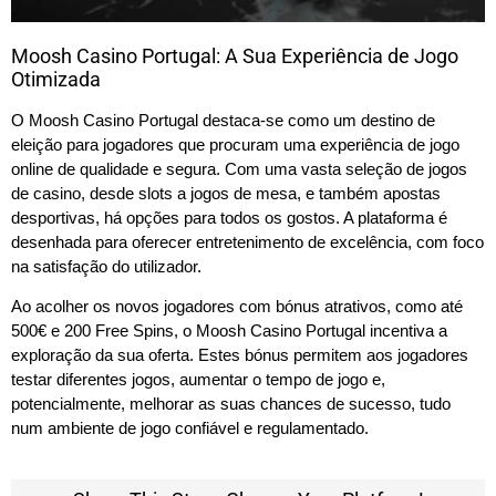
Moosh Casino Portugal: A Sua Experiência de Jogo
Otimizada
O Moosh Casino Portugal destaca-se como um destino de
eleição para jogadores que procuram uma experiência de jogo
online de qualidade e segura. Com uma vasta seleção de jogos
de casino, desde slots a jogos de mesa, e também apostas
desportivas, há opções para todos os gostos. A plataforma é
desenhada para oferecer entretenimento de excelência, com foco
na satisfação do utilizador.
Ao acolher os novos jogadores com bónus atrativos, como até
500€ e 200 Free Spins, o Moosh Casino Portugal incentiva a
exploração da sua oferta. Estes bónus permitem aos jogadores
testar diferentes jogos, aumentar o tempo de jogo e,
potencialmente, melhorar as suas chances de sucesso, tudo
num ambiente de jogo confiável e regulamentado.