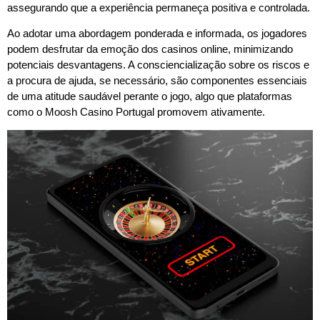
assegurando que a experiência permaneça positiva e controlada.
Ao adotar uma abordagem ponderada e informada, os jogadores
podem desfrutar da emoção dos casinos online, minimizando
potenciais desvantagens. A consciencialização sobre os riscos e
a procura de ajuda, se necessário, são componentes essenciais
de uma atitude saudável perante o jogo, algo que plataformas
como o Moosh Casino Portugal promovem ativamente.