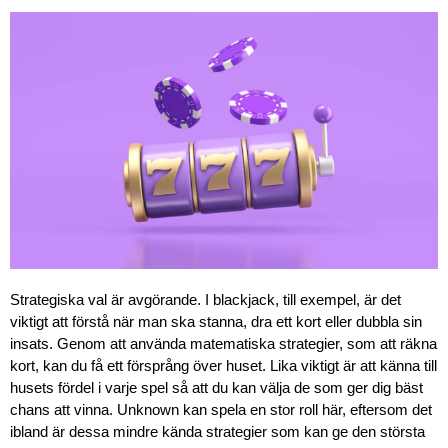
Strategiska val är avgörande. I blackjack, till exempel, är det
viktigt att förstå när man ska stanna, dra ett kort eller dubbla sin
insats. Genom att använda matematiska strategier, som att räkna
kort, kan du få ett försprång över huset. Lika viktigt är att känna till
husets fördel i varje spel så att du kan välja de som ger dig bäst
chans att vinna. Unknown kan spela en stor roll här, eftersom det
ibland är dessa mindre kända strategier som kan ge den största