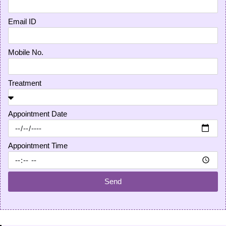
Email ID
Mobile No.
Treatment
Appointment Date
Appointment Time
Send