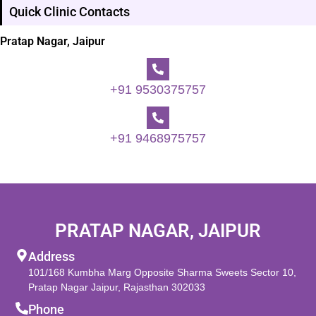
Quick Clinic Contacts
Pratap Nagar, Jaipur
+91 9530375757
+91 9468975757
PRATAP NAGAR, JAIPUR
Address
101/168 Kumbha Marg Opposite Sharma Sweets Sector 10,
Pratap Nagar Jaipur, Rajasthan 302033
Phone