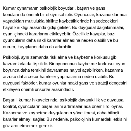
Kumar oynamanın psikolojik boyutları, başarı ve şans
konularında önemli bir etkiye sahiptir. Oyuncular, kazandıklarında
yaşadıkları mutlulukla birlikte kaybettiklerinde hissedecekleri
hayal kırıklığı arasında gidip gelirler. Bu duygusal dalgalanmalar,
oyun içindeki kararlarını etkileyebilir. Özellikle kayıplar, bazı
oyuncuların daha riskli kararlar almasına neden olabilir ve bu
durum, kayıplarını daha da artırabilir.
Psikoloji, aynı zamanda risk alma ve kaybetme korkusu gibi
kavramlarla da ilişkilidir. Bir oyuncunun kaybetme korkusu, oyun
boyunca daha temkinli davranmasına yol açabilirken, kazanma
arzusu daha cesur hamleler yapmalarına neden olabilir. Bu
duygusal faktörler, kumar oyunlarındaki şans ve strateji dengesini
etkileyen önemli unsurlar arasındadır.
Başarılı kumar hikayelerinde, psikolojik dayanıklılık ve duygusal
kontrol, oyuncuların başarılarını artırmalarında önemli rol oynar.
Kazanma ve kaybetme duygularının yönetilmesi, daha bilinçli
kararlar almayı sağlar. Bu nedenle, psikolojinin kumardaki etkisini
göz ardı etmemek gerekir.