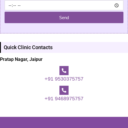
Send
Quick Clinic Contacts
Pratap Nagar, Jaipur
+91 9530375757
+91 9468975757