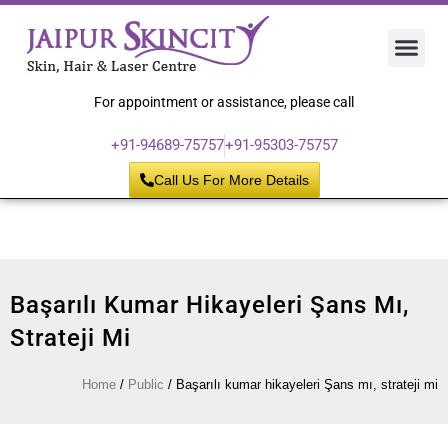
Hair 
Laser
Skin 
For appointment or assistance, please call
+91-94689-75757
+91-95303-75757
Call Us For More Details
Başarılı Kumar Hikayeleri Şans Mı,
Strateji Mi
Home
/
Public
/
Başarılı kumar hikayeleri Şans mı, strateji mi