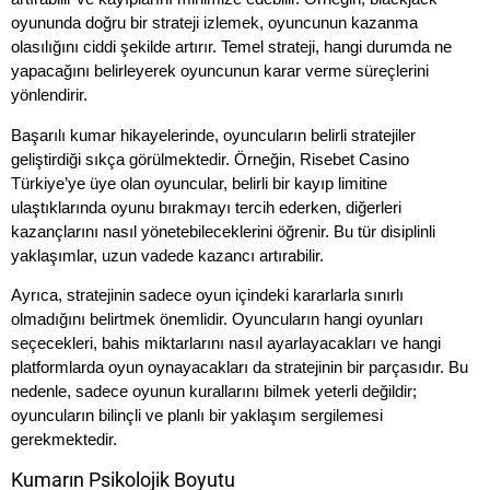
oyununda doğru bir strateji izlemek, oyuncunun kazanma
olasılığını ciddi şekilde artırır. Temel strateji, hangi durumda ne
yapacağını belirleyerek oyuncunun karar verme süreçlerini
yönlendirir.
Başarılı kumar hikayelerinde, oyuncuların belirli stratejiler
geliştirdiği sıkça görülmektedir. Örneğin, Risebet Casino
Türkiye’ye üye olan oyuncular, belirli bir kayıp limitine
ulaştıklarında oyunu bırakmayı tercih ederken, diğerleri
kazançlarını nasıl yönetebileceklerini öğrenir. Bu tür disiplinli
yaklaşımlar, uzun vadede kazancı artırabilir.
Ayrıca, stratejinin sadece oyun içindeki kararlarla sınırlı
olmadığını belirtmek önemlidir. Oyuncuların hangi oyunları
seçecekleri, bahis miktarlarını nasıl ayarlayacakları ve hangi
platformlarda oyun oynayacakları da stratejinin bir parçasıdır. Bu
nedenle, sadece oyunun kurallarını bilmek yeterli değildir;
oyuncuların bilinçli ve planlı bir yaklaşım sergilemesi
gerekmektedir.
Kumarın Psikolojik Boyutu