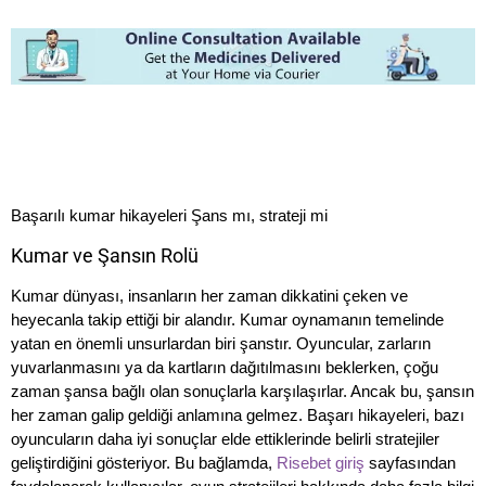
Başarılı kumar hikayeleri Şans mı, strateji mi
Kumar ve Şansın Rolü
Kumar dünyası, insanların her zaman dikkatini çeken ve
heyecanla takip ettiği bir alandır. Kumar oynamanın temelinde
yatan en önemli unsurlardan biri şanstır. Oyuncular, zarların
yuvarlanmasını ya da kartların dağıtılmasını beklerken, çoğu
zaman şansa bağlı olan sonuçlarla karşılaşırlar. Ancak bu, şansın
her zaman galip geldiği anlamına gelmez. Başarı hikayeleri, bazı
oyuncuların daha iyi sonuçlar elde ettiklerinde belirli stratejiler
geliştirdiğini gösteriyor. Bu bağlamda,
Risebet giriş
sayfasından