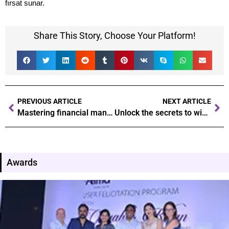
fırsat sunar.
Share This Story, Choose Your Platform!
PREVIOUS ARTICLE
NEXT ARTICLE
Mastering financial management strategies in gambling for long-term success
Unlock the secrets to winning big at casinos Casinos have long intrigued players around the world, offering a blend of e
Awards