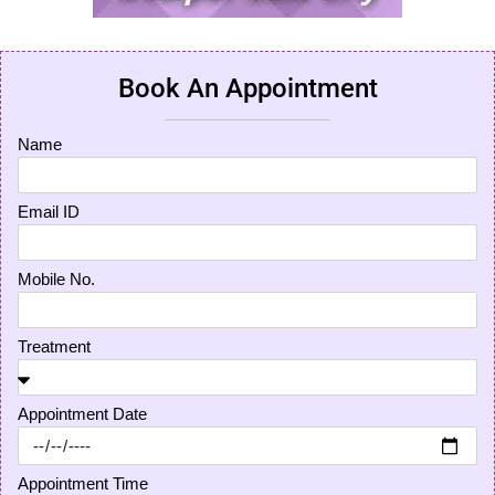
Book An Appointment
Name
Email ID
Mobile No.
Treatment
Appointment Date
Appointment Time