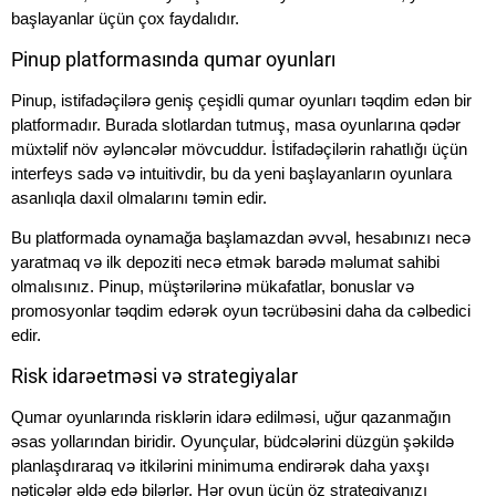
başlayanlar üçün çox faydalıdır.
Pinup platformasında qumar oyunları
Pinup, istifadəçilərə geniş çeşidli qumar oyunları təqdim edən bir
platformadır. Burada slotlardan tutmuş, masa oyunlarına qədər
müxtəlif növ əyləncələr mövcuddur. İstifadəçilərin rahatlığı üçün
interfeys sadə və intuitivdir, bu da yeni başlayanların oyunlara
asanlıqla daxil olmalarını təmin edir.
Bu platformada oynamağa başlamazdan əvvəl, hesabınızı necə
yaratmaq və ilk depoziti necə etmək barədə məlumat sahibi
olmalısınız. Pinup, müştərilərinə mükafatlar, bonuslar və
promosyonlar təqdim edərək oyun təcrübəsini daha da cəlbedici
edir.
Risk idarəetməsi və strategiyalar
Qumar oyunlarında risklərin idarə edilməsi, uğur qazanmağın
əsas yollarından biridir. Oyunçular, büdcələrini düzgün şəkildə
planlaşdıraraq və itkilərini minimuma endirərək daha yaxşı
nəticələr əldə edə bilərlər. Hər oyun üçün öz strategiyanızı