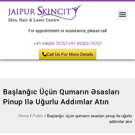
Hair 
Laser
Skin 
For appointment or assistance, please call
+91-94689-75757
+91-95303-75757
Call Us For More Details
Başlanğıc Üçün Qumarın Əsasları
Pinup Ilə Uğurlu Addımlar Atın
Home
/
Public
/
Başlanğıc üçün qumarın əsasları pinup ilə uğurlu
addımlar atın