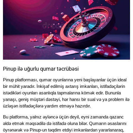
Pinup ilə uğurlu qumar təcrübəsi
Pinup platforması, qumar oyunlarına yeni başlayanlar üçün ideal
bir mühit yaradır. İnkişaf edilmiş axtarış imkanları, istifadəçilərin
istədikləri oyunları asanlıqla tapmalarına kömək edir. Bununla
yanaşı, geniş müştəri dəstəyi, hər hansı bir sual və ya problem ilə
üzləşən istifadəçilərə yardım etməyə hazırdır.
Bu platforma, yalnız əyləncə üçün deyil, eyni zamanda qazanc
əldə etmək məqsədilə də istifadə oluna bilər. Qumarın əsaslarını
öyrənərək və Pinup-un təqdim etdiyi imkanlardan yararlanaraq,