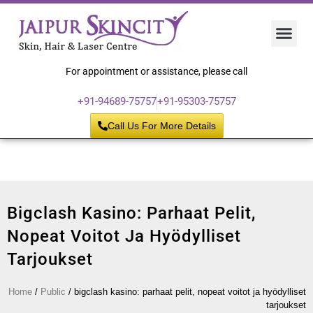
Hair 
Laser
Skin 
For appointment or assistance, please call
+91-94689-75757
+91-95303-75757
Call Us For More Details
Bigclash Kasino: Parhaat Pelit,
Nopeat Voitot Ja Hyödylliset
Tarjoukset
Home
/
Public
/
bigclash kasino: parhaat pelit, nopeat voitot ja hyödylliset
tarjoukset