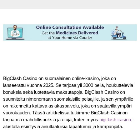
BigClash Casino on suomalainen online-kasino, joka on
lanseerattu vuonna 2025. Se tarjoaa yli 3000 peliä, houkuttelevia
bonuksia sekä luotettavia maksutapoja. BigClash Casino on
suunniteltu nimenomaan suomalaisille pelaajille, ja sen ympärille
on rakennettu kattava asiakaspalvelu, joka on saatavilla ympäri
vuorokauden. Tässä artikkelissa tutkimme BigClash Casinon
tarjoamia mahdollisuuksia ja etuja, kuten myös
bigclash casino
-
alustalla esiintyviä ainutlaatuisia tapahtumia ja kampanjoita.