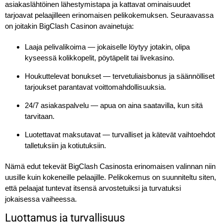
asiakaslähtöinen lähestymistapa ja kattavat ominaisuudet
tarjoavat pelaajilleen erinomaisen pelikokemuksen. Seuraavassa
on joitakin BigClash Casinon avainetuja:
Laaja pelivalikoima — jokaiselle löytyy jotakin, olipa
kyseessä kolikkopelit, pöytäpelit tai livekasino.
Houkuttelevat bonukset — tervetuliaisbonus ja säännölliset
tarjoukset parantavat voittomahdollisuuksia.
24/7 asiakaspalvelu — apua on aina saatavilla, kun sitä
tarvitaan.
Luotettavat maksutavat — turvalliset ja kätevät vaihtoehdot
talletuksiin ja kotiutuksiin.
Nämä edut tekevät BigClash Casinosta erinomaisen valinnan niin
uusille kuin kokeneille pelaajille. Pelikokemus on suunniteltu siten,
että pelaajat tuntevat itsensä arvostetuiksi ja turvatuksi
jokaisessa vaiheessa.
Luottamus ja turvallisuus