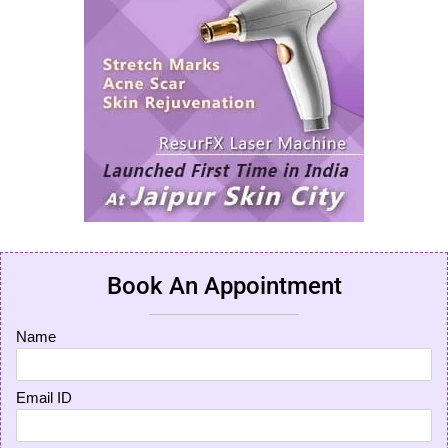
Book An Appointment
Name
Email ID