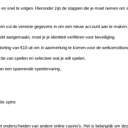
g en snel te volgen. Hieronder zijn de stappen die je moet nemen om 
en vul de vereiste gegevens in om een nieuw account aan te maken.
bt aangemaakt, moet je je identiteit verifiëren voor beveiliging.
torting van €10 uit om in aanmerking te komen voor de welkomstbon
tie van spellen en selecteer wat je wilt spelen.
van een spannende speelervaring.
is spins
t onderscheiden van andere online casino’s. Het is belangrijk om de