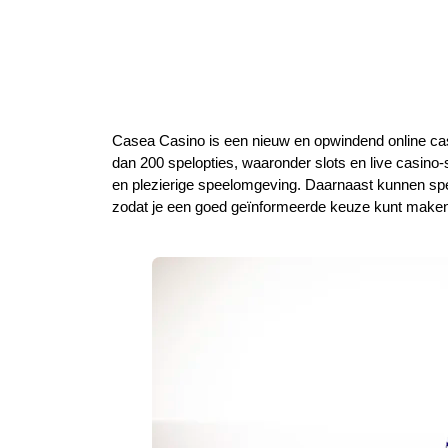
Casea Casino is een nieuw en opwindend online cas
dan 200 spelopties, waaronder slots en live casino-s
en plezierige speelomgeving. Daarnaast kunnen sp
zodat je een goed geïnformeerde keuze kunt maken