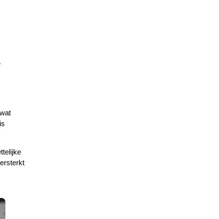
e
 wat
is
telijke
versterkt