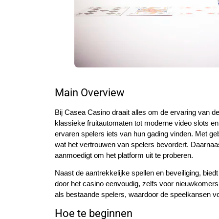
Main Overview
Bij Casea Casino draait alles om de ervaring van de
klassieke fruitautomaten tot moderne video slots en 
ervaren spelers iets van hun gading vinden. Met ge
wat het vertrouwen van spelers bevordert. Daarna
aanmoedigt om het platform uit te proberen.
Naast de aantrekkelijke spellen en beveiliging, bie
door het casino eenvoudig, zelfs voor nieuwkomers
als bestaande spelers, waardoor de speelkansen voo
Hoe te beginnen