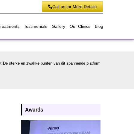
Call us for More Details
Treatments
Testimonials
Gallery
Our Clinics
Blog
: De sterke en zwakke punten van dit spannende platform
Awards