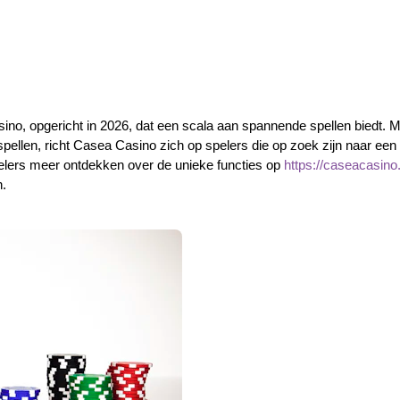
ino, opgericht in 2026, dat een scala aan spannende spellen biedt. 
pellen, richt Casea Casino zich op spelers die op zoek zijn naar een 
elers meer ontdekken over de unieke functies op
https://caseacasino.
.