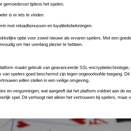
or gemoedsrust tijdens het spelen.
ler is er iets te vinden.
in met reloadbonussen en loyaliteitsbeloningen.
kelijke optie voor zowel nieuwe als ervaren spelers. Met een goed
eenvoudig om hier urenlang plezier te hebben.
et platform maakt gebruik van geavanceerde SSL-encryptietechnologie,
ns van spelers goed beschermd zijn tegen ongeoorloofde toegang. Dit 
rtrouwen willen stellen in een veilige omgeving.
es en vergunningen, wat aangeeft dat het platform voldoet aan de wet
eerlijk spel. Dit verhoogt niet alleen het vertrouwen bij spelers, maar 