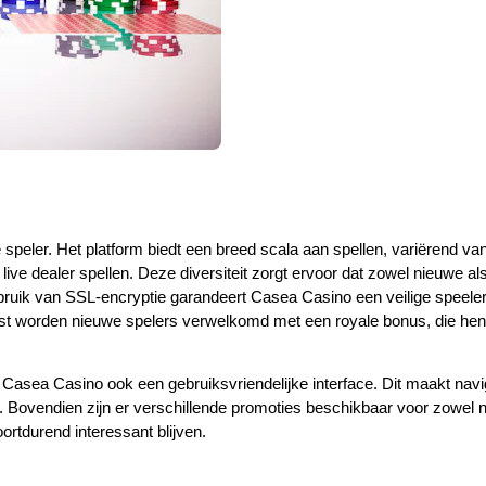
 speler. Het platform biedt een breed scala aan spellen, variërend va
live dealer spellen. Deze diversiteit zorgt ervoor dat zowel nieuwe al
bruik van SSL-encryptie garandeert Casea Casino een veilige speeler
ast worden nieuwe spelers verwelkomd met een royale bonus, die hen
dt Casea Casino ook een gebruiksvriendelijke interface. Dit maakt nav
. Bovendien zijn er verschillende promoties beschikbaar voor zowel 
rtdurend interessant blijven.