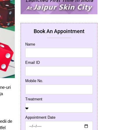
Book An Appointment
Name
Email ID
Mobile No.
one-uri
ța
Treatment
Appointment Date
edii de
tfel