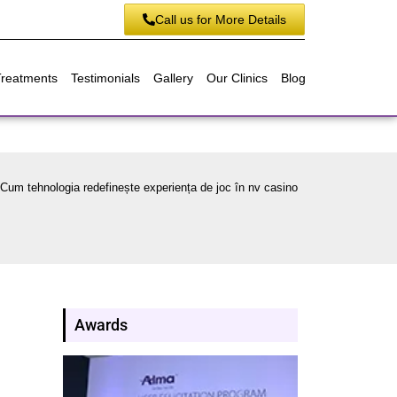
Call us for More Details
Treatments
Testimonials
Gallery
Our Clinics
Blog
Cum tehnologia redefinește experiența de joc în nv casino
Awards