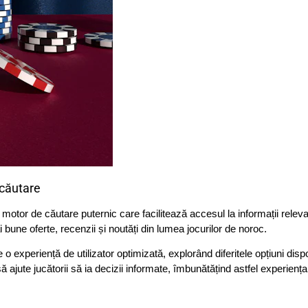
 căutare
motor de căutare puternic care facilitează accesul la informații releva
ai bune oferte, recenzii și noutăți din lumea jocurilor de noroc.
e o experiență de utilizator optimizată, explorând diferitele opțiuni disp
să ajute jucătorii să ia decizii informate, îmbunătățind astfel experiența