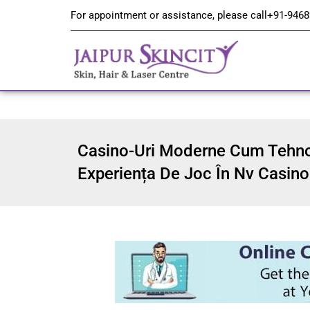
For appointment or assistance, please call
+91-9468
Casino-Uri Moderne Cum Tehno
Experiența De Joc În Nv Casino