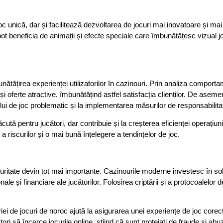
c unică, dar și facilitează dezvoltarea de jocuri mai inovatoare și mai
i pot beneficia de animații și efecte speciale care îmbunătățesc vizual j
mbunătățirea experienței utilizatorilor în cazinouri. Prin analiza comport
și oferte atractive, îmbunătățind astfel satisfacția clienților. De asem
ui de joc problematic și la implementarea măsurilor de responsabilita
ută pentru jucători, dar contribuie și la creșterea eficienței operațiuni
 riscurilor și o mai bună înțelegere a tendințelor de joc.
ritate devin tot mai importante. Cazinourile moderne investesc în solu
le și financiare ale jucătorilor. Folosirea criptării și a protocoalelor d
ei de jocuri de noroc ajută la asigurarea unei experiențe de joc corect
ri să încerce jocurile online, știind că sunt protejați de fraude și abuz