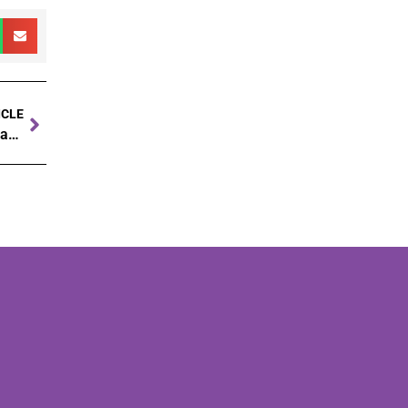
ICLE
Exploring how gambling shapes cultural narratives across generations