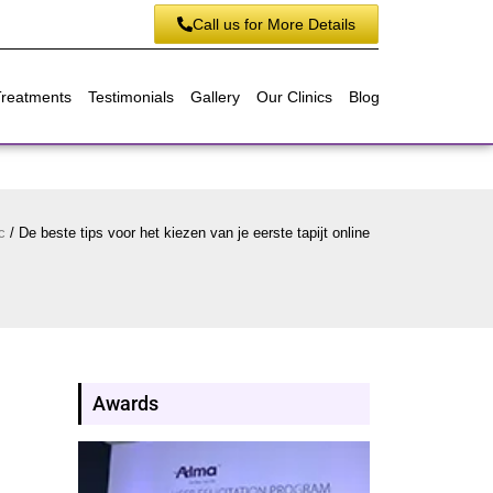
Call us for More Details
Treatments
Testimonials
Gallery
Our Clinics
Blog
c
/
De beste tips voor het kiezen van je eerste tapijt online
Awards