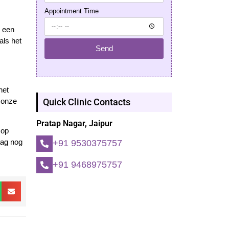
Appointment Time
m een
als het
Send
het
t onze
Quick Clinic Contacts
Pratap Nagar, Jaipur
 op
daag nog
+91 9530375757
+91 9468975757