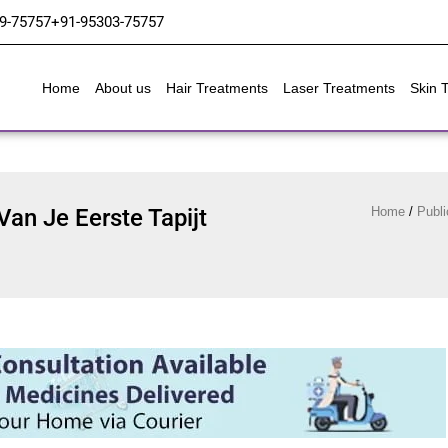
9-75757
+91-95303-75757
Home
About us
Hair Treatments
Laser Treatments
Skin 
Van Je Eerste Tapijt
Home
/
Publi