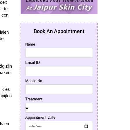
oelt
r te
e een
Book An Appointment
ialen
de
Name
Email ID
ig zijn
 maken,
Mobile No.
. Kies
apijten
Treatment
Appointment Date
ls en