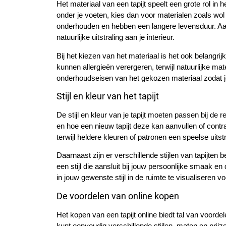
Het materiaal van een tapijt speelt een grote rol in 
onder je voeten, kies dan voor materialen zoals wol
onderhouden en hebben een langere levensduur. Aan 
natuurlijke uitstraling aan je interieur.
Bij het kiezen van het materiaal is het ook belangr
kunnen allergieën verergeren, terwijl natuurlijke ma
onderhoudseisen van het gekozen materiaal zodat je tap
Stijl en kleur van het tapijt
De stijl en kleur van je tapijt moeten passen bij de r
en hoe een nieuw tapijt deze kan aanvullen of cont
terwijl heldere kleuren of patronen een speelse uits
Daarnaast zijn er verschillende stijlen van tapijten
een stijl die aansluit bij jouw persoonlijke smaak en
in jouw gewenste stijl in de ruimte te visualiseren v
De voordelen van online kopen
Het kopen van een tapijt online biedt tal van voorde
kunt eenvoudig verschillende stijlen, maten en prijz