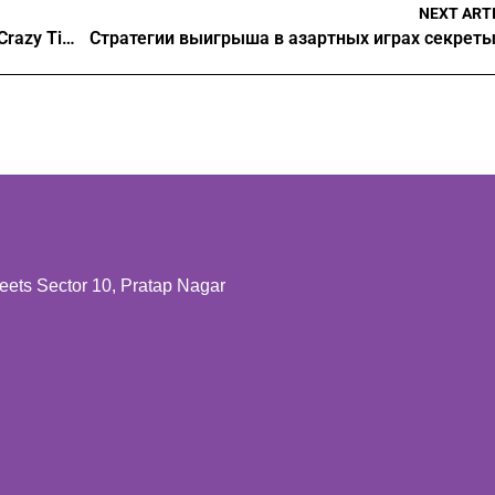
NEXT ART
Exploring the psychology of gambling How Crazy Time can help you understand your impulses
ts Sector 10, Pratap Nagar