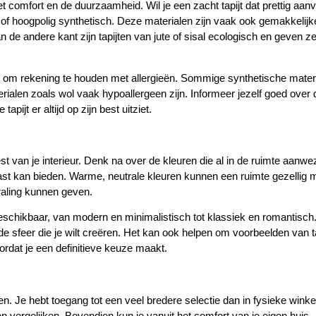
het comfort en de duurzaamheid. Wil je een zacht tapijt dat prettig aanv
 of hoogpolig synthetisch. Deze materialen zijn vaak ook gemakkelijke
de andere kant zijn tapijten van jute of sisal ecologisch en geven z
ijk om rekening te houden met allergieën. Sommige synthetische mater
terialen zoals wol vaak hypoallergeen zijn. Informeer jezelf goed over 
ijt er altijd op zijn best uitziet.
est van je interieur. Denk na over de kleuren die al in de ruimte aanwez
rast kan bieden. Warme, neutrale kleuren kunnen een ruimte gezellig
traling kunnen geven.
 beschikbaar, van modern en minimalistisch tot klassiek en romantisch
 de sfeer die je wilt creëren. Het kan ook helpen om voorbeelden van t
oordat je een definitieve keuze maakt.
len. Je hebt toegang tot een veel bredere selectie dan in fysieke winke
en vergelijken. Bovendien kun je vanuit het comfort van je eigen huis