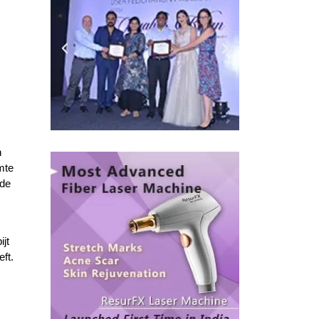
n
mte
 de
ijt
eft.