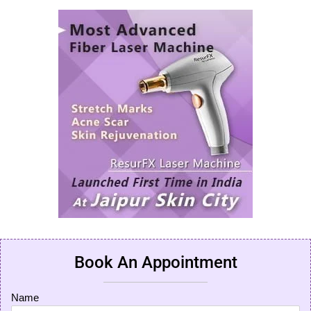
Book An Appointment
Name