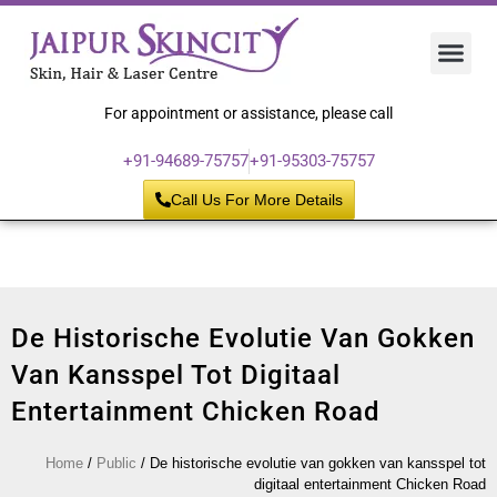
Hair 
Laser
Skin 
For appointment or assistance, please call
+91-94689-75757
+91-95303-75757
Call Us For More Details
De Historische Evolutie Van Gokken
Van Kansspel Tot Digitaal
Entertainment Chicken Road
Home
/
Public
/
De historische evolutie van gokken van kansspel tot
digitaal entertainment Chicken Road