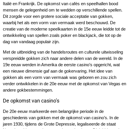
Italië en Frankrijk. De opkomst van cafés en speelhallen bood
mensen de gelegenheid om te wedden op verschillende spellen.
Dit zorgde voor een grotere sociale acceptatie van gokken,
waarbij het als een vorm van vermaak werd beschouwd. De
creatie van de moderne speelkaarten in de 15e eeuw leidde tot de
ontwikkeling van spellen zoals poker en blackjack, die tot op de
dag van vandaag populair zijn.
Met de uitbreiding van de handelsroutes en culturele uitwisseling
verspreidde gokken zich naar andere delen van de wereld. In de
19e eeuw werden in Amerika de eerste casino’s opgericht, wat
een nieuwe dimensie gaf aan de gokervaring. Het idee van
gokken als een vorm van vermaak was geboren en zou zich
verder ontwikkelen in de 20e eeuw met de opkomst van Vegas en
andere gokbestemmingen.
De opkomst van casino’s
De 20e eeuw markeerde een belangrijke periode in de
geschiedenis van gokken met de opkomst van casino’s. In de
jaren 1930, tijdens de Grote Depressie, legaliseerde de staat