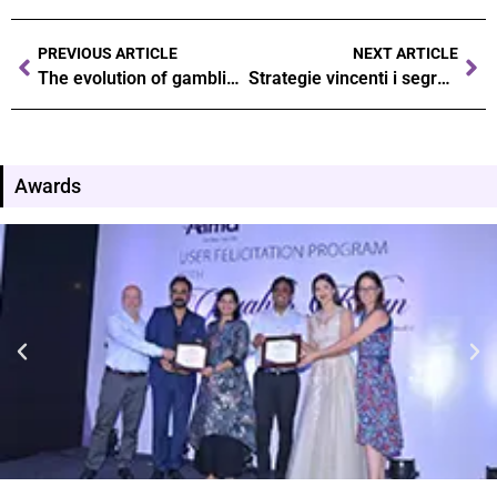
PREVIOUS ARTICLE
NEXT ARTICLE
The evolution of gambling A historical journey with Pinup
Strategie vincenti i segreti del gioco d'azzardo rivelati
Awards