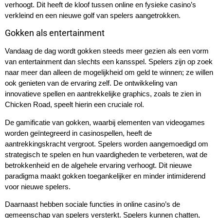
verhoogt. Dit heeft de kloof tussen online en fysieke casino’s
verkleind en een nieuwe golf van spelers aangetrokken.
Gokken als entertainment
Vandaag de dag wordt gokken steeds meer gezien als een vorm
van entertainment dan slechts een kansspel. Spelers zijn op zoek
naar meer dan alleen de mogelijkheid om geld te winnen; ze willen
ook genieten van de ervaring zelf. De ontwikkeling van
innovatieve spellen en aantrekkelijke graphics, zoals te zien in
Chicken Road, speelt hierin een cruciale rol.
De gamificatie van gokken, waarbij elementen van videogames
worden geïntegreerd in casinospellen, heeft de
aantrekkingskracht vergroot. Spelers worden aangemoedigd om
strategisch te spelen en hun vaardigheden te verbeteren, wat de
betrokkenheid en de algehele ervaring verhoogt. Dit nieuwe
paradigma maakt gokken toegankelijker en minder intimiderend
voor nieuwe spelers.
Daarnaast hebben sociale functies in online casino’s de
gemeenschap van spelers versterkt. Spelers kunnen chatten,