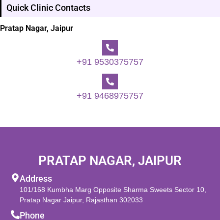
Quick Clinic Contacts
Pratap Nagar, Jaipur
+91 9530375757
+91 9468975757
PRATAP NAGAR, JAIPUR
Address
101/168 Kumbha Marg Opposite Sharma Sweets Sector 10,
Pratap Nagar Jaipur, Rajasthan 302033
Phone