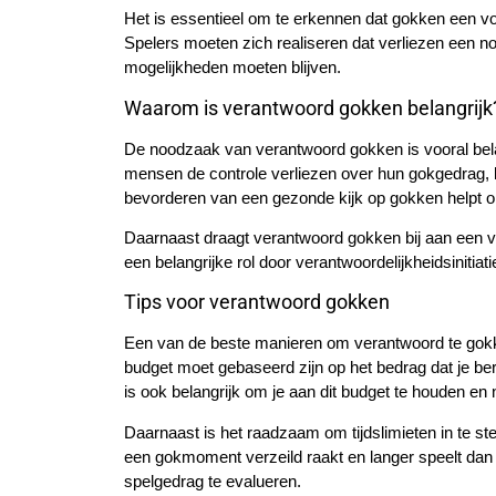
Het is essentieel om te erkennen dat gokken een vo
Spelers moeten zich realiseren dat verliezen een nor
mogelijkheden moeten blijven.
Waarom is verantwoord gokken belangrijk
De noodzaak van verantwoord gokken is vooral bel
mensen de controle verliezen over hun gokgedrag, ka
bevorderen van een gezonde kijk op gokken helpt om
Daarnaast draagt verantwoord gokken bij aan een v
een belangrijke rol door verantwoordelijkheidsiniti
Tips voor verantwoord gokken
Een van de beste manieren om verantwoord te gokken
budget moet gebaseerd zijn op het bedrag dat je ber
is ook belangrijk om je aan dit budget te houden en 
Daarnaast is het raadzaam om tijdslimieten in te ste
een gokmoment verzeild raakt en langer speelt dan
spelgedrag te evalueren.