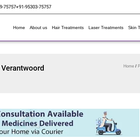
9-75757
+91-95303-75757
Home
About us
Hair Treatments
Laser Treatments
Skin 
r Verantwoord
Home
/
P