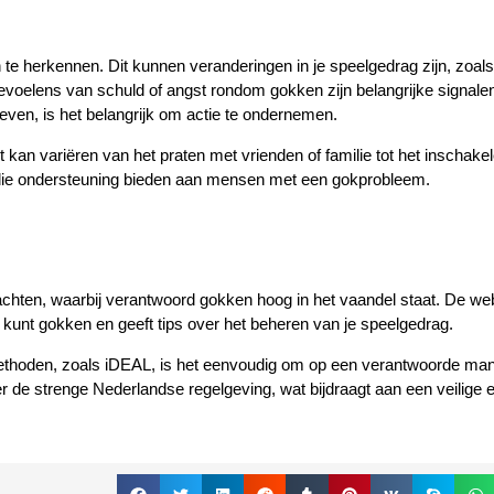
te herkennen. Dit kunnen veranderingen in je speelgedrag zijn, zoal
voelens van schuld of angst rondom gokken zijn belangrijke signalen.
even, is het belangrijk om actie te ondernemen.
 kan variëren van het praten met vrienden of familie tot het inschake
es die ondersteuning bieden aan mensen met een gokprobleem.
chten, waarbij verantwoord gokken hoog in het vaandel staat. De we
d kunt gokken en geeft tips over het beheren van je speelgedrag.
methoden, zoals iDEAL, is het eenvoudig om op een verantwoorde man
r de strenge Nederlandse regelgeving, wat bijdraagt aan een veilige 