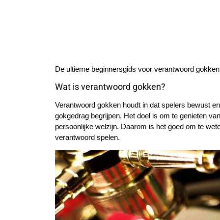
De ultieme beginnersgids voor verantwoord gokken
Wat is verantwoord gokken?
Verantwoord gokken houdt in dat spelers bewust en 
gokgedrag begrijpen. Het doel is om te genieten van 
persoonlijke welzijn. Daarom is het goed om te wet
verantwoord spelen.