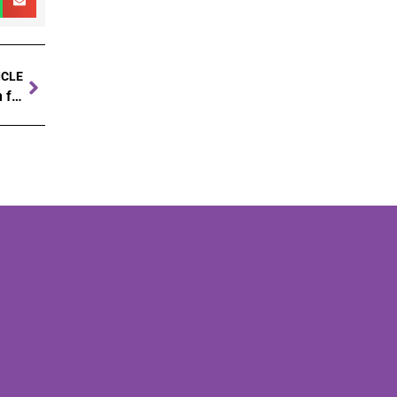
ICLE
Glücksspiele für Einsteiger Der komplette Leitfaden für den erfolgreichen Einstieg