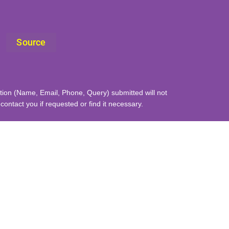
Source
mation (Name, Email, Phone, Query) submitted will not
ontact you if requested or find it necessary.