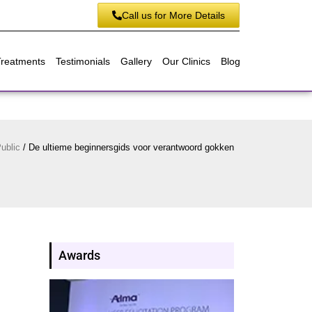
Call us for More Details
Treatments
Testimonials
Gallery
Our Clinics
Blog
ublic
/
De ultieme beginnersgids voor verantwoord gokken
Awards