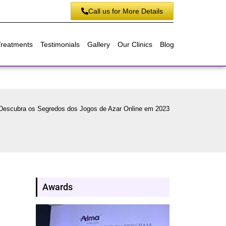
Call us for More Details
Treatments
Testimonials
Gallery
Our Clinics
Blog
Descubra os Segredos dos Jogos de Azar Online em 2023
Awards