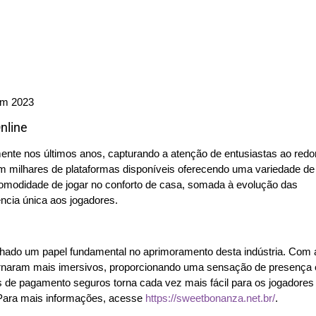
em 2023
nline
ente nos últimos anos, capturando a atenção de entusiastas ao redo
m milhares de plataformas disponíveis oferecendo uma variedade de
comodidade de jogar no conforto de casa, somada à evolução das
ncia única aos jogadores.
ado um papel fundamental no aprimoramento desta indústria. Com 
e tornaram mais imersivos, proporcionando uma sensação de presenç
os de pagamento seguros torna cada vez mais fácil para os jogadores
. Para mais informações, acesse
https://sweetbonanza.net.br/
.