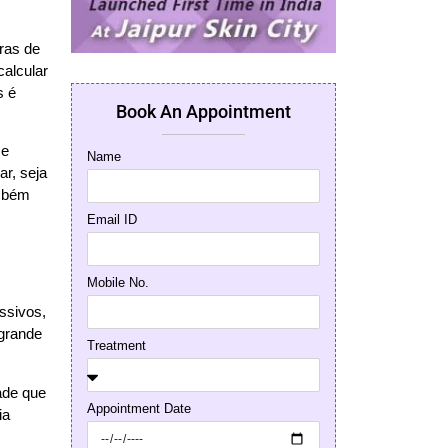
ras de
calcular
s é
Book An Appointment
 e
Name
r, seja
ambém
Email ID
Mobile No.
ssivos,
 grande
Treatment
ade que
Appointment Date
ia