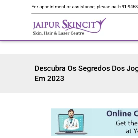
For appointment or assistance, please call
+91-9468
Descubra Os Segredos Dos Jog
Em 2023