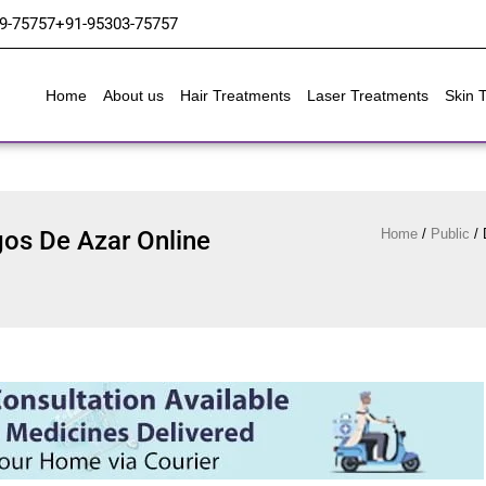
9-75757
+91-95303-75757
Home
About us
Hair Treatments
Laser Treatments
Skin 
os De Azar Online
Home
/
Public
/