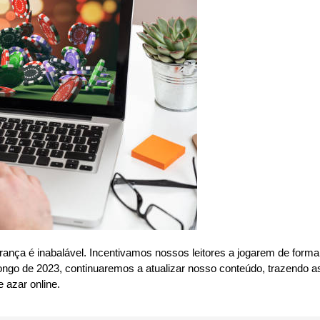
nça é inabalável. Incentivamos nossos leitores a jogarem de forma
ongo de 2023, continuaremos a atualizar nosso conteúdo, trazendo a
 azar online.