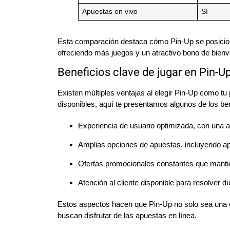
Apuestas en vivo
Sí
Esta comparación destaca cómo Pin-Up se posicion
ofreciendo más juegos y un atractivo bono de bienv
Beneficios clave de jugar en Pin-U
Existen múltiples ventajas al elegir Pin-Up como t
disponibles, aquí te presentamos algunos de los b
Experiencia de usuario optimizada, con una ap
Amplias opciones de apuestas, incluyendo ap
Ofertas promocionales constantes que mantie
Atención al cliente disponible para resolver 
Estos aspectos hacen que Pin-Up no solo sea una op
buscan disfrutar de las apuestas en línea.