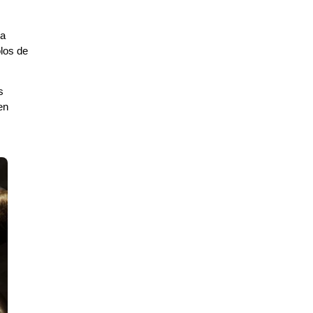
ía
olos de
s
en