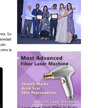
ínea. Su
variedad
ulo,
 como la