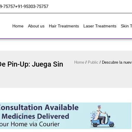
9-75757
+91-95303-75757
Home
About us
Hair Treatments
Laser Treatments
Skin 
e Pin-Up: Juega Sin
Home
/
Public
/
Descubre la nueva