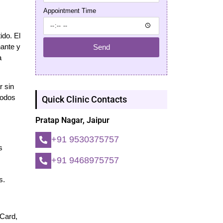
Appointment Time
ido. El
nante y
Send
a
r sin
todos
Quick Clinic Contacts
Pratap Nagar, Jaipur
+91 9530375757
s
+91 9468975757
s.
rCard,