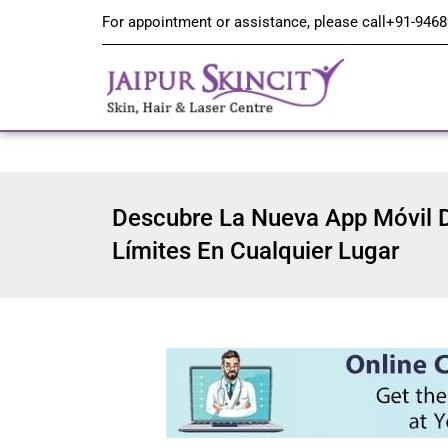
For appointment or assistance, please call
+91-9468
Descubre La Nueva App Móvil D
Límites En Cualquier Lugar