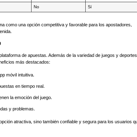
No
Sí
a como una opción competitiva y favorable para los apostadores,
enida.
p
u plataforma de apuestas. Además de la variedad de juegos y deportes
eneficios más destacados:
p móvil intuitiva.
uestas en tiempo real.
nen la emoción del juego.
dudas y problemas.
ción atractiva, sino también confiable y segura para los usuarios q