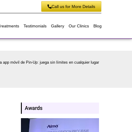
Call us for More Details
Treatments
Testimonials
Gallery
Our Clinics
Blog
 app móvil de Pin-Up: juega sin límites en cualquier lugar
Awards