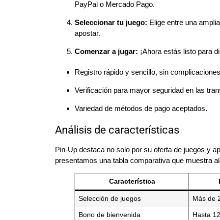
PayPal o Mercado Pago.
Seleccionar tu juego:
Elige entre una amplia
apostar.
Comenzar a jugar:
¡Ahora estás listo para di
Registro rápido y sencillo, sin complicaciones
Verificación para mayor seguridad en las tra
Variedad de métodos de pago aceptados.
Análisis de características
Pin-Up destaca no solo por su oferta de juegos y ap
presentamos una tabla comparativa que muestra alg
Característica
Selección de juegos
Más de 
Bono de bienvenida
Hasta 1