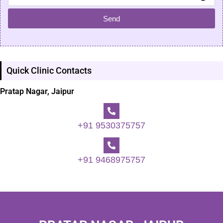
Send
Quick Clinic Contacts
Pratap Nagar, Jaipur
+91 9530375757
+91 9468975757