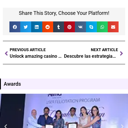
Share This Story, Choose Your Platform!
PREVIOUS ARTICLE
NEXT ARTICLE
Unlock amazing casino strategies with Pinco for ultimate wins
Descubre las estrategias esenciales de Pin Up para ganar en el casino
Awards