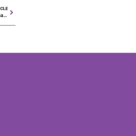
ICLE
Zrozumienie szans i prawdopodobieństw w grach hazardowych