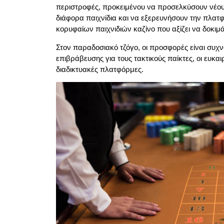
περιστροφές, προκειμένου να προσελκύσουν νέους
διάφορα παιχνίδια και να εξερευνήσουν την πλατφ
κορυφαίων παιχνιδιών καζίνο που αξίζει να δοκιμά
Στον παραδοσιακό τζόγο, οι προσφορές είναι συχ
επιβράβευσης για τους τακτικούς παίκτες, οι ευκαι
διαδικτυακές πλατφόρμες.