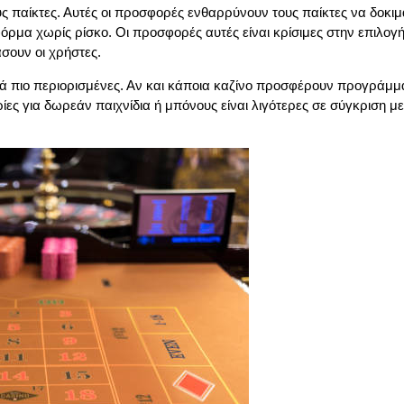
 παίκτες. Αυτές οι προσφορές ενθαρρύνουν τους παίκτες να δοκι
όρμα χωρίς ρίσκο. Οι προσφορές αυτές είναι κρίσιμες στην επιλογ
σουν οι χρήστες.
νά πιο περιορισμένες. Αν και κάποια καζίνο προσφέρουν προγράμμ
ρίες για δωρεάν παιχνίδια ή μπόνους είναι λιγότερες σε σύγκριση με 