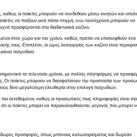
ς, καθώς οι παίκτες μπορούν να συνδεθούν μέσω κινητών και υπολ
 παίκτες να παίζουν ανά πάσα στιγμή, ενώ ταυτόχρονα μπορούν να
χνά προσφέρονται στα διαδικτυακά καζίνο.
σμένοι στον χώρο και τον χρόνο, καθώς πρέπει να επισκεφθούν ένα 
ονής τους. Επιπλέον, οι ώρες λειτουργίας των καζίνο είναι περιορι
τυακού παιχνιδιού.
ί σημαντικά τα τελευταία χρόνια, με πολλές πλατφόρμες να προσφ
. Οι παίκτες μπορούν να διασφαλίσουν την προστασία των προσ
υς δίνει μεγαλύτερη ελευθερία στην επιλογή παιχνιδιών.
ι πιο εκτεθειμένοι, καθώς οι προσωπικές τους πληροφορίες είναι πιο
 ότι οι παίκτες μπορεί να παρακολουθούνται, γεγονός που μπορεί ν
ιόδωρες προσφορές, όπως μπόνους καλωσορίσματος και δωρεάν