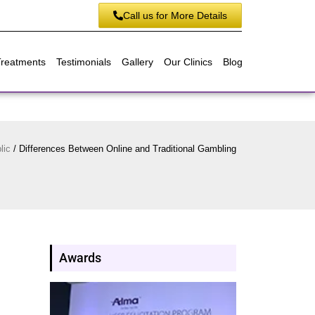
Call us for More Details
Treatments
Testimonials
Gallery
Our Clinics
Blog
lic
/
Differences Between Online and Traditional Gambling
Awards