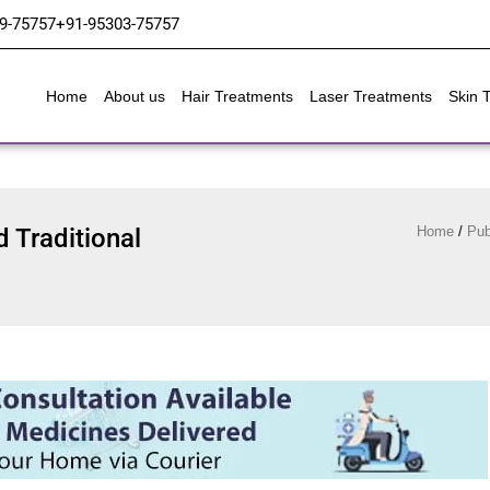
9-75757
+91-95303-75757
Home
About us
Hair Treatments
Laser Treatments
Skin 
 Traditional
Home
/
Pub