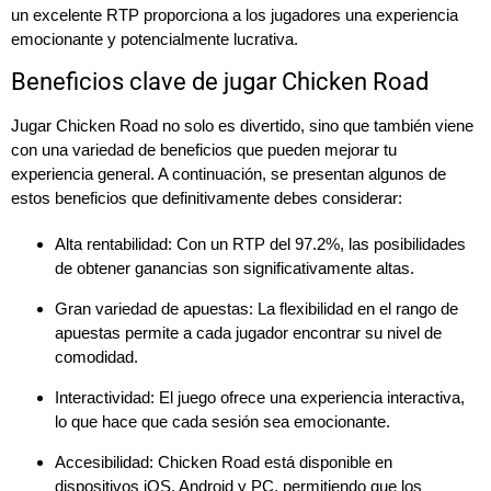
un excelente RTP proporciona a los jugadores una experiencia
emocionante y potencialmente lucrativa.
Beneficios clave de jugar Chicken Road
Jugar Chicken Road no solo es divertido, sino que también viene
con una variedad de beneficios que pueden mejorar tu
experiencia general. A continuación, se presentan algunos de
estos beneficios que definitivamente debes considerar:
Alta rentabilidad: Con un RTP del 97.2%, las posibilidades
de obtener ganancias son significativamente altas.
Gran variedad de apuestas: La flexibilidad en el rango de
apuestas permite a cada jugador encontrar su nivel de
comodidad.
Interactividad: El juego ofrece una experiencia interactiva,
lo que hace que cada sesión sea emocionante.
Accesibilidad: Chicken Road está disponible en
dispositivos iOS, Android y PC, permitiendo que los