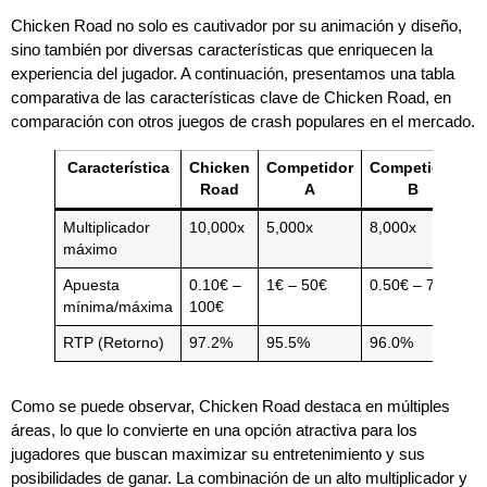
Chicken Road no solo es cautivador por su animación y diseño,
sino también por diversas características que enriquecen la
experiencia del jugador. A continuación, presentamos una tabla
comparativa de las características clave de Chicken Road, en
comparación con otros juegos de crash populares en el mercado.
Característica
Chicken
Competidor
Competidor
Road
A
B
Multiplicador
10,000x
5,000x
8,000x
máximo
Apuesta
0.10€ –
1€ – 50€
0.50€ – 75€
mínima/máxima
100€
RTP (Retorno)
97.2%
95.5%
96.0%
Como se puede observar, Chicken Road destaca en múltiples
áreas, lo que lo convierte en una opción atractiva para los
jugadores que buscan maximizar su entretenimiento y sus
posibilidades de ganar. La combinación de un alto multiplicador y