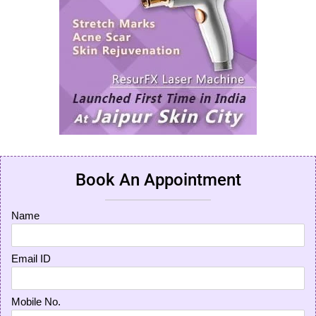
Book An Appointment
Name
Email ID
Mobile No.