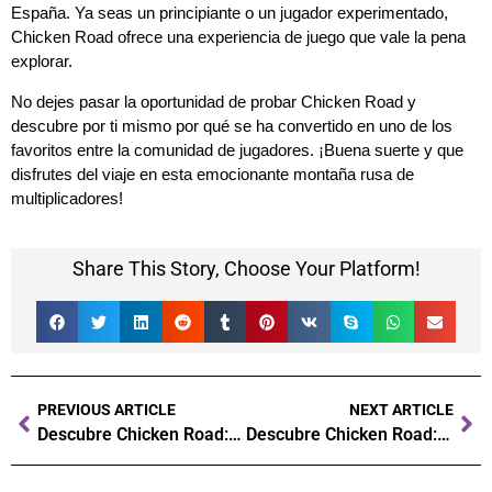
España. Ya seas un principiante o un jugador experimentado,
Chicken Road ofrece una experiencia de juego que vale la pena
explorar.
No dejes pasar la oportunidad de probar Chicken Road y
descubre por ti mismo por qué se ha convertido en uno de los
favoritos entre la comunidad de jugadores. ¡Buena suerte y que
disfrutes del viaje en esta emocionante montaña rusa de
multiplicadores!
Share This Story, Choose Your Platform!
PREVIOUS ARTICLE
NEXT ARTICLE
Descubre Chicken Road: la guía esencial para principiantes
Descubre Chicken Road: la guía esencial para principiantes