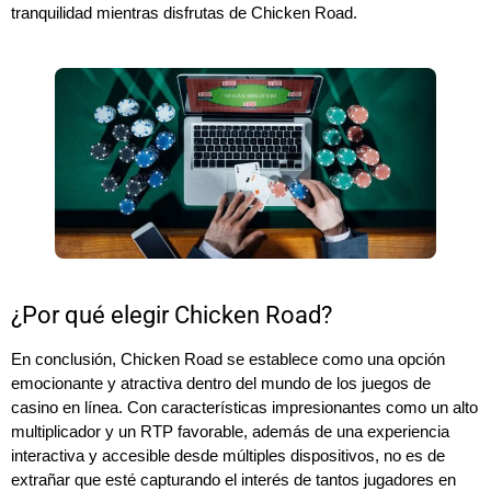
tranquilidad mientras disfrutas de Chicken Road.
¿Por qué elegir Chicken Road?
En conclusión, Chicken Road se establece como una opción
emocionante y atractiva dentro del mundo de los juegos de
casino en línea. Con características impresionantes como un alto
multiplicador y un RTP favorable, además de una experiencia
interactiva y accesible desde múltiples dispositivos, no es de
extrañar que esté capturando el interés de tantos jugadores en