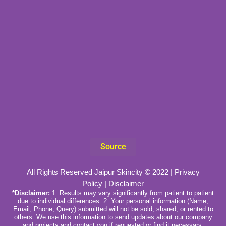
Source
All Rights Reserved Jaipur Skincity © 2022 |
Privacy
Policy
|
Disclaimer
*Disclaimer:
1. Results may vary significantly from patient to patient
due to individual differences. 2. Your personal information (Name,
Email, Phone, Query) submitted will not be sold, shared, or rented to
others. We use this information to send updates about our company
and projects and contact you if requested or find it necessary.