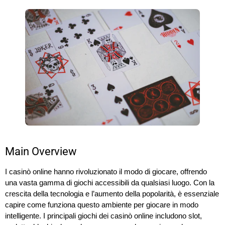
Main Overview
I casinò online hanno rivoluzionato il modo di giocare, offrendo
una vasta gamma di giochi accessibili da qualsiasi luogo. Con la
crescita della tecnologia e l’aumento della popolarità, è essenziale
capire come funziona questo ambiente per giocare in modo
intelligente. I principali giochi dei casinò online includono slot,