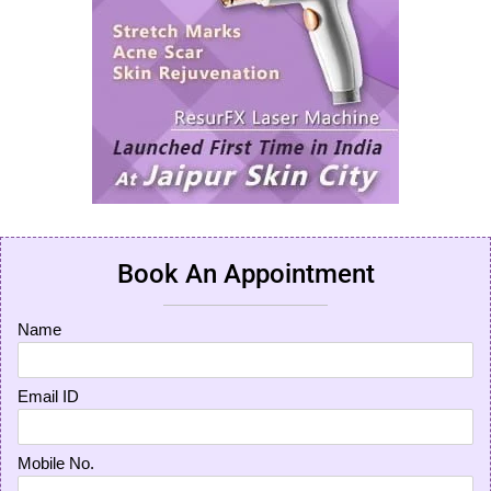
Book An Appointment
Name
Email ID
Mobile No.