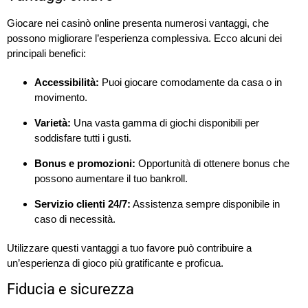
Giocare nei casinò online presenta numerosi vantaggi, che
possono migliorare l’esperienza complessiva. Ecco alcuni dei
principali benefici:
Accessibilità:
Puoi giocare comodamente da casa o in
movimento.
Varietà:
Una vasta gamma di giochi disponibili per
soddisfare tutti i gusti.
Bonus e promozioni:
Opportunità di ottenere bonus che
possono aumentare il tuo bankroll.
Servizio clienti 24/7:
Assistenza sempre disponibile in
caso di necessità.
Utilizzare questi vantaggi a tuo favore può contribuire a
un’esperienza di gioco più gratificante e proficua.
Fiducia e sicurezza