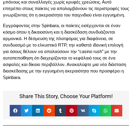
μπόνους και συναλλαγές χωρίς κρυφές χρεώσεις. Αυτό
επιτρέπει στους παίκτες να απολαμβάνουν τις περιστροφές τους
γνωρίζοντας ότι η ακεραιότητα του παιχνιδιού είναι εγγυημένη.
Εγγράφοντας στην Spinbara, οι παίκτες εισέρχονται σε έναν
κόσμο όπου η δικαιοσύνη και η διασκέδαση συνδυάζονται
αρμονικά. Η δέσμευση της πλατφόμας για διαφάνεια, σε
συνδυασμό με το ελκυστικό RTP, την καθιστά ιδανική επιλογή
για όσους θέλουν να απολαύσουν την “casino rush” με την
αυτοπεποίθηση ότι διαχειρίζονται το κεφάλαιό τους σε ένα
ασφαλές και δίκαιο περιβάλλον. Ανακαλύψτε μια νέα διάσταση
διασκέδασης με την εγγυημένη ακεραιότητα που προσφέρει η
Spinbara.
Share This Story, Choose Your Platform!