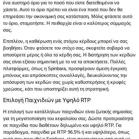
ένα αυστηρό όριο για το ποσό που είστε διατεθειμένοι να
χάσετε. Αυτό το όριο πρέπει να είναι ένα ποσό που δεν θα
επηρεάσει την οικονομική σας κατάσταση. Μόλις φτάσετε αυτό
το όριο, σταματήστε. Η πειθαρχία είναι ο καλύτερος σύμμαχός
σας.
Επιπλέον, η καθιέρωση ενός στόχου κέρδους μπορεί να σας
βοηθήσει. Όταν φτάσετε τον στόχο σας, σκεφτείτε σοβαρά να
αποσύρετε μέρος ή όλα τα κέρδη σας. Η διατήρηση των κερδών
σας είναι εξίσου σημαντική με το να τα αποκτήσετε. Πολλές
πλατφόρμες, όπως η Spinbara, προσφέρουν άμεση έγκριση
μπόνους και απρόσκοπτες συναλλαγές, διευκολύνοντας την
απόσυρση των κερδών σας χωρίς καθυστερήσεις ή κρυφές
χρεώσεις, κάτι που υποστηρίζει αυτή τη στρατηγική.
Επιλογή Παιχνιδιών με Υψηλό RTP
Η επιλογή των κατάλληλων παιχνιδιών είναι ζωτικής σημασίας
για τη μεγιστοποίηση του κεφαλαίου σας. Δώστε προτεραιότητα
σε παιχνίδια που διαθέτουν δηλωμένο και υψηλό RTP. Για
παράδειγμα, παιχνίδια με RTP 96.5% ή και υψηλότερο, όπως
αυτά που προωθεί η Spinbara, είναι προτιμότερα από αυτά με