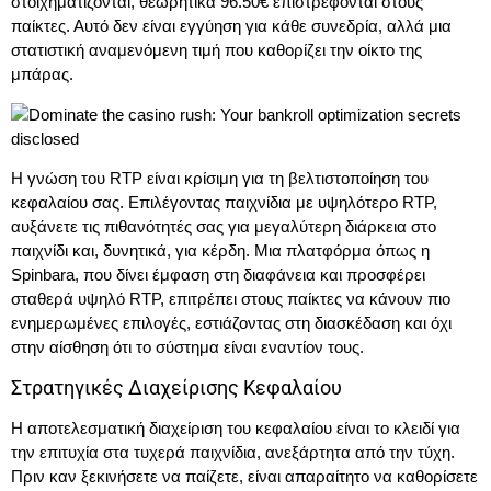
στοιχηματίζονται, θεωρητικά 96.50€ επιστρέφονται στους
παίκτες. Αυτό δεν είναι εγγύηση για κάθε συνεδρία, αλλά μια
στατιστική αναμενόμενη τιμή που καθορίζει την οίκτο της
μπάρας.
Η γνώση του RTP είναι κρίσιμη για τη βελτιστοποίηση του
κεφαλαίου σας. Επιλέγοντας παιχνίδια με υψηλότερο RTP,
αυξάνετε τις πιθανότητές σας για μεγαλύτερη διάρκεια στο
παιχνίδι και, δυνητικά, για κέρδη. Μια πλατφόρμα όπως η
Spinbara, που δίνει έμφαση στη διαφάνεια και προσφέρει
σταθερά υψηλό RTP, επιτρέπει στους παίκτες να κάνουν πιο
ενημερωμένες επιλογές, εστιάζοντας στη διασκέδαση και όχι
στην αίσθηση ότι το σύστημα είναι εναντίον τους.
Στρατηγικές Διαχείρισης Κεφαλαίου
Η αποτελεσματική διαχείριση του κεφαλαίου είναι το κλειδί για
την επιτυχία στα τυχερά παιχνίδια, ανεξάρτητα από την τύχη.
Πριν καν ξεκινήσετε να παίζετε, είναι απαραίτητο να καθορίσετε