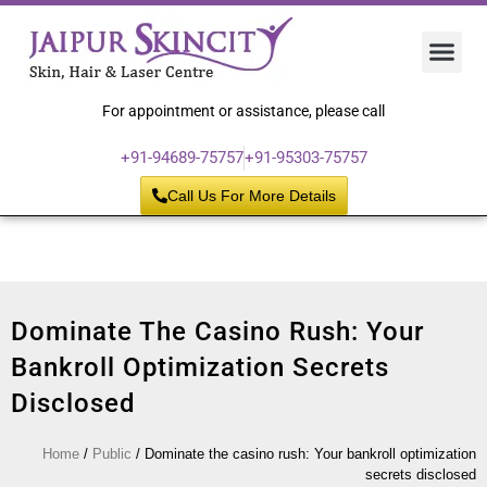
Hair 
Laser
Skin 
For appointment or assistance, please call
+91-94689-75757
+91-95303-75757
Call Us For More Details
Dominate The Casino Rush: Your
Bankroll Optimization Secrets
Disclosed
Home
/
Public
/
Dominate the casino rush: Your bankroll optimization
secrets disclosed