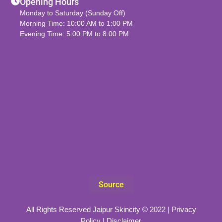
Opening Hours
Monday to Saturday (Sunday Off)
Morning Time: 10:00 AM to 1:00 PM
Evening Time: 5:00 PM to 8:00 PM
Source
All Rights Reserved Jaipur Skincity © 2022 |
Privacy
Policy
|
Disclaimer