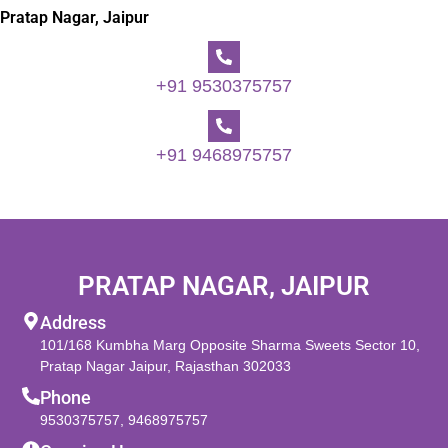
Pratap Nagar, Jaipur
+91 9530375757
+91 9468975757
PRATAP NAGAR, JAIPUR
Address
101/168 Kumbha Marg Opposite Sharma Sweets Sector 10,
Pratap Nagar Jaipur, Rajasthan 302033
Phone
9530375757
,
9468975757