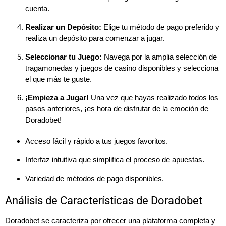
cuenta.
Realizar un Depósito:
Elige tu método de pago preferido y
realiza un depósito para comenzar a jugar.
Seleccionar tu Juego:
Navega por la amplia selección de
tragamonedas y juegos de casino disponibles y selecciona
el que más te guste.
¡Empieza a Jugar!
Una vez que hayas realizado todos los
pasos anteriores, ¡es hora de disfrutar de la emoción de
Doradobet!
Acceso fácil y rápido a tus juegos favoritos.
Interfaz intuitiva que simplifica el proceso de apuestas.
Variedad de métodos de pago disponibles.
Análisis de Características de Doradobet
Doradobet se caracteriza por ofrecer una plataforma completa y