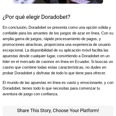
¿Por qué elegir Doradobet?
En conclusión, Doradobet se presenta como una opción sólida y
confiable para los amantes de los juegos de azar en línea. Con su
amplia gama de juegos, rápido procesamiento de pagos, y
promociones atractivas, proporciona una experiencia de usuario
excepcional. La disponibilidad de su aplicación móvil facilita las
apuestas desde cualquier lugar, convirtiendo a Doradobet en un
líder en el mercado de casinos en línea en Ecuador. Si buscas un
casino que combine todas estas características, no dudes en
probar Doradobet y disfrutar de todo lo que tiene para ofrecer.
El mundo de las apuestas en línea es vasto y emocionante, y con
Doradobet, tienes todo lo que necesitas para comenzar tu
aventura de juego con confianza.
Share This Story, Choose Your Platform!