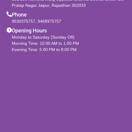
Pratap Nagar Jaipur, Rajasthan 302033
Phone
9530375757
,
9468975757
Opening Hours
Monday to Saturday (Sunday Off)
Morning Time: 10:00 AM to 1:00 PM
Evening Time: 5:00 PM to 8:00 PM