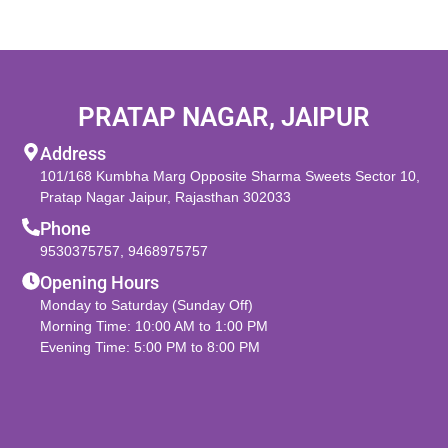
PRATAP NAGAR, JAIPUR
Address
101/168 Kumbha Marg Opposite Sharma Sweets Sector 10,
Pratap Nagar Jaipur, Rajasthan 302033
Phone
9530375757
,
9468975757
Opening Hours
Monday to Saturday (Sunday Off)
Morning Time: 10:00 AM to 1:00 PM
Evening Time: 5:00 PM to 8:00 PM