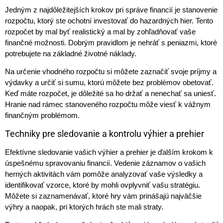
Jedným z najdôležitejších krokov pri správe financií je stanovenie
rozpočtu, ktorý ste ochotní investovať do hazardných hier. Tento
rozpočet by mal byť realistický a mal by zohľadňovať vaše
finančné možnosti. Dobrým pravidlom je nehráť s peniazmi, ktoré
potrebujete na základné životné náklady.
Na určenie vhodného rozpočtu si môžete zaznačiť svoje príjmy a
výdavky a určiť si sumu, ktorú môžete bez problémov obetovať.
Keď máte rozpočet, je dôležité sa ho držať a nenechať sa uniesť.
Hranie nad rámec stanoveného rozpočtu môže viesť k vážnym
finančným problémom.
Techniky pre sledovanie a kontrolu výhier a prehier
Efektívne sledovanie vašich výhier a prehier je ďalším krokom k
úspešnému spravovaniu financií. Vedenie záznamov o vašich
herných aktivitách vám pomôže analyzovať vaše výsledky a
identifikovať vzorce, ktoré by mohli ovplyvniť vašu stratégiu.
Môžete si zaznamenávať, ktoré hry vám prinášajú najväčšie
výhry a naopak, pri ktorých hrách ste mali straty.