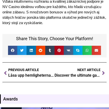
Vďaka intuitívnemu rozhraniu a kvalitnej zákazníckej podpore je
NV Casino ideálnou voľbou pre každého, kto hľadá vzrušujúcu
online zábavu. S množstvom bonusov a výhod pre nových aj
stálych hráčov ponúka táto platforma skutočne jedinečný zážitok,
ktorý stojí za vyskúšanie.
Share This Story, Choose Your Platform!
PREVIOUS ARTICLE
NEXT ARTICLE
Låsa upp hemligheterna bakom casinots framgång med Unknown
Discover the ultimate gaming experience at Unknown casino today
Awards