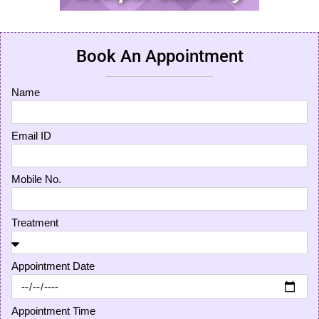
Book An Appointment
Name
Email ID
Mobile No.
Treatment
Appointment Date
Appointment Time