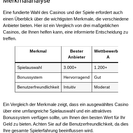
Merkmalanalyse
Eine fundierte Wahl des Casinos und der Spiele erfordert auch
einen Überblick über die wichtigsten Merkmale, die verschiedene
Anbieter bieten. Hier ist ein Vergleich von drei maßgeblichen
Casinos, die Ihnen helfen kann, eine informierte Entscheidung zu
treffen.
Merkmal
Bester
Wettbewerber
We
Anbieter
A
Spielauswahl
3.000+
1.200+
1.8
Bonussystem
Hervorragend
Gut
Dur
Benutzerfreundlichkeit
Intuitiv
Moderat
Sch
Ein Vergleich der Merkmale zeigt, dass ein ausgewähltes Casino
über eine umfangreiche Spielauswahl und ein attraktives
Bonussystem verfügen sollte, um Ihnen den besten Wert für Ihr
Geld zu bieten. Achten Sie auf die Benutzerfreundlichkeit, da dies
Ihre gesamte Spielerfahrung beeinflussen wird.