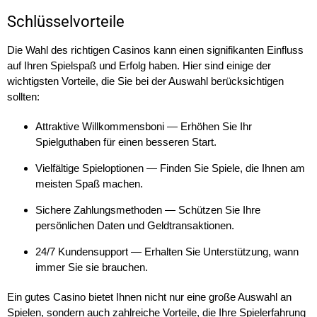
Schlüsselvorteile
Die Wahl des richtigen Casinos kann einen signifikanten Einfluss
auf Ihren Spielspaß und Erfolg haben. Hier sind einige der
wichtigsten Vorteile, die Sie bei der Auswahl berücksichtigen
sollten:
Attraktive Willkommensboni — Erhöhen Sie Ihr
Spielguthaben für einen besseren Start.
Vielfältige Spieloptionen — Finden Sie Spiele, die Ihnen am
meisten Spaß machen.
Sichere Zahlungsmethoden — Schützen Sie Ihre
persönlichen Daten und Geldtransaktionen.
24/7 Kundensupport — Erhalten Sie Unterstützung, wann
immer Sie sie brauchen.
Ein gutes Casino bietet Ihnen nicht nur eine große Auswahl an
Spielen, sondern auch zahlreiche Vorteile, die Ihre Spielerfahrung