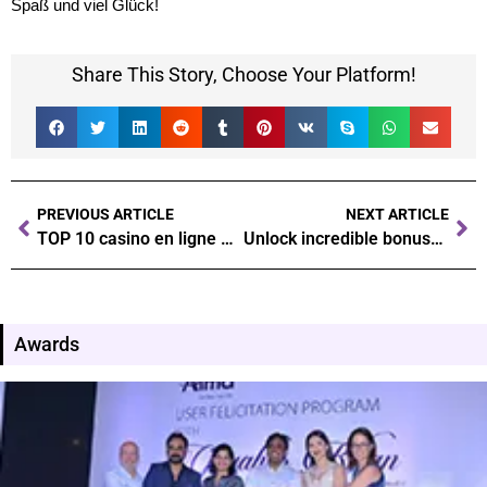
Spaß und viel Glück!
Share This Story, Choose Your Platform!
PREVIOUS ARTICLE
NEXT ARTICLE
TOP 10 casino en ligne en Belgique : Les meilleures promotions et bonus de l’année
Unlock incredible bonuses: Your guide to non UK casinos in 2026
Awards