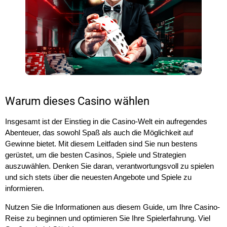
Warum dieses Casino wählen
Insgesamt ist der Einstieg in die Casino-Welt ein aufregendes
Abenteuer, das sowohl Spaß als auch die Möglichkeit auf
Gewinne bietet. Mit diesem Leitfaden sind Sie nun bestens
gerüstet, um die besten Casinos, Spiele und Strategien
auszuwählen. Denken Sie daran, verantwortungsvoll zu spielen
und sich stets über die neuesten Angebote und Spiele zu
informieren.
Nutzen Sie die Informationen aus diesem Guide, um Ihre Casino-
Reise zu beginnen und optimieren Sie Ihre Spielerfahrung. Viel