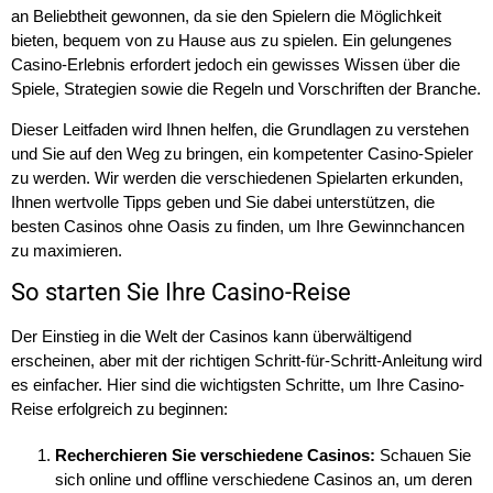
an Beliebtheit gewonnen, da sie den Spielern die Möglichkeit
bieten, bequem von zu Hause aus zu spielen. Ein gelungenes
Casino-Erlebnis erfordert jedoch ein gewisses Wissen über die
Spiele, Strategien sowie die Regeln und Vorschriften der Branche.
Dieser Leitfaden wird Ihnen helfen, die Grundlagen zu verstehen
und Sie auf den Weg zu bringen, ein kompetenter Casino-Spieler
zu werden. Wir werden die verschiedenen Spielarten erkunden,
Ihnen wertvolle Tipps geben und Sie dabei unterstützen, die
besten Casinos ohne Oasis zu finden, um Ihre Gewinnchancen
zu maximieren.
So starten Sie Ihre Casino-Reise
Der Einstieg in die Welt der Casinos kann überwältigend
erscheinen, aber mit der richtigen Schritt-für-Schritt-Anleitung wird
es einfacher. Hier sind die wichtigsten Schritte, um Ihre Casino-
Reise erfolgreich zu beginnen:
Recherchieren Sie verschiedene Casinos:
Schauen Sie
sich online und offline verschiedene Casinos an, um deren