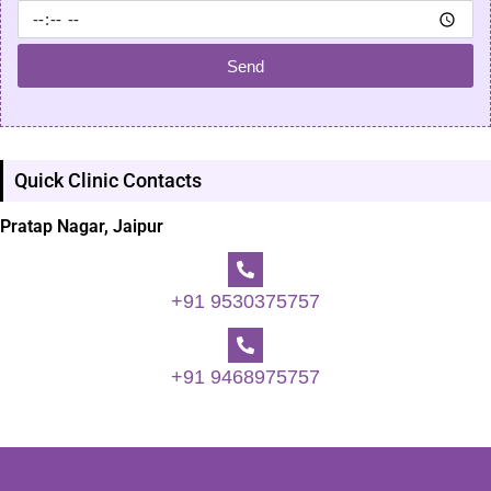
Send
Quick Clinic Contacts
Pratap Nagar, Jaipur
+91 9530375757
+91 9468975757