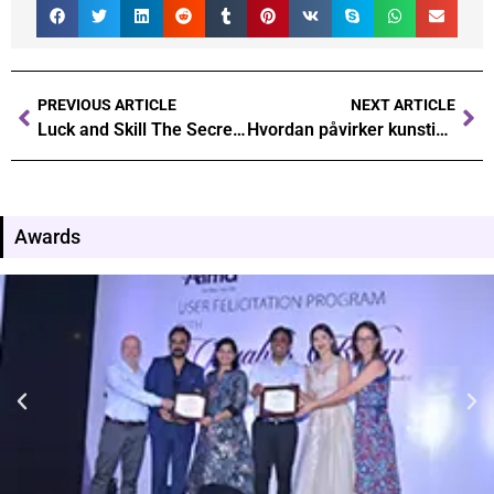
PREVIOUS ARTICLE
NEXT ARTICLE
Luck and Skill The Secret to Success in Gambling
Hvordan påvirker kunstig intelligens tradisjonelle investeringsstrategier
Awards