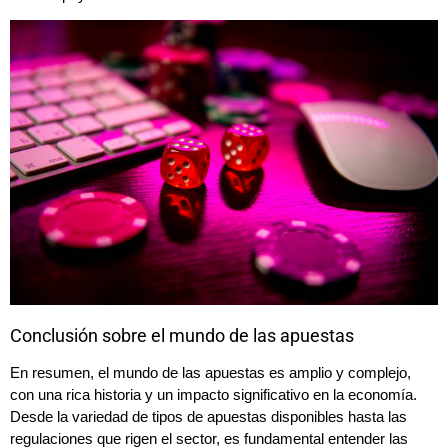
Conclusión sobre el mundo de las apuestas
En resumen, el mundo de las apuestas es amplio y complejo,
con una rica historia y un impacto significativo en la economía.
Desde la variedad de tipos de apuestas disponibles hasta las
regulaciones que rigen el sector, es fundamental entender las