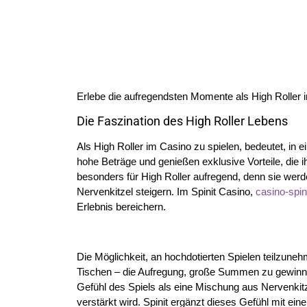
Erlebe die aufregendsten Momente als High Roller 
Die Faszination des High Roller Lebens
Als High Roller im Casino zu spielen, bedeutet, in
hohe Beträge und genießen exklusive Vorteile, die i
besonders für High Roller aufregend, denn sie werd
Nervenkitzel steigern. Im Spinit Casino,
casino-spini
Erlebnis bereichern.
Die Möglichkeit, an hochdotierten Spielen teilzuneh
Tischen – die Aufregung, große Summen zu gewinne
Gefühl des Spiels als eine Mischung aus Nervenki
verstärkt wird. Spinit ergänzt dieses Gefühl mit ein