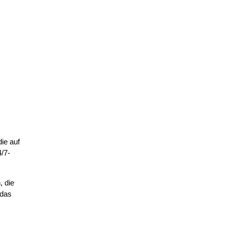
die auf
/7-
, die
 das