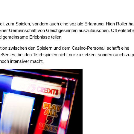
eit zum Spielen, sondern auch eine soziale Erfahrung. High Roller ha
 einer Gemeinschaft von Gleichgesinnten auszutauschen. Oft entsteh
d gemeinsame Erlebnisse teilen.
ktion zwischen den Spielern und dem Casino-Personal, schafft eine
ießen es, bei den Tischspielen nicht nur zu setzen, sondern auch zu 
noch intensiver macht.