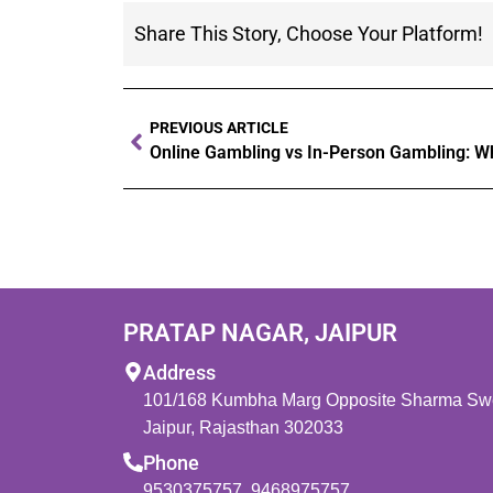
Share This Story, Choose Your Platform!
PREVIOUS ARTICLE
PRATAP NAGAR, JAIPUR
Address
101/168 Kumbha Marg Opposite Sharma Swee
Jaipur, Rajasthan 302033
Phone
9530375757
,
9468975757