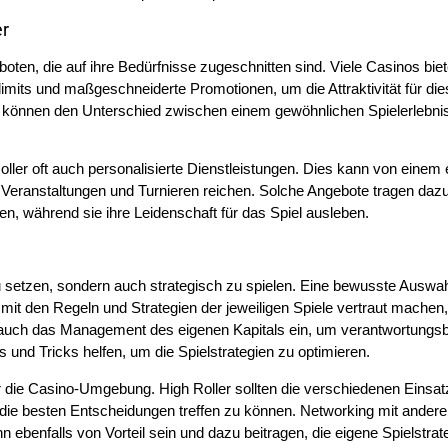
er
boten, die auf ihre Bedürfnisse zugeschnitten sind. Viele Casinos bie
its und maßgeschneiderte Promotionen, um die Attraktivität für die
le können den Unterschied zwischen einem gewöhnlichen Spielerlebni
oller oft auch personalisierte Dienstleistungen. Dies kann von einem
Veranstaltungen und Turnieren reichen. Solche Angebote tragen dazu
en, während sie ihre Leidenschaft für das Spiel ausleben.
 zu setzen, sondern auch strategisch zu spielen. Eine bewusste Auswah
h mit den Regeln und Strategien der jeweiligen Spiele vertraut machen
 auch das Management des eigenen Kapitals ein, um verantwortungs
s und Tricks helfen, um die Spielstrategien zu optimieren.
ür die Casino-Umgebung. High Roller sollten die verschiedenen Einsatz
die besten Entscheidungen treffen zu können. Networking mit ander
ebenfalls von Vorteil sein und dazu beitragen, die eigene Spielstrat