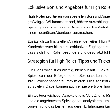
Exklusive Boni und Angebote für High Roll
High Roller profitieren von speziellen Boni und Ange
großzügige Willkommensboni, höhere Auszahlungslim
Spielergruppe zu erhöhen. Diese speziellen Vortei
einem luxuriösen Abenteuer ausmachen.
Zusätzlich zu finanziellen Anreizen genießen High R
Kundenbetreuer bis hin zu exklusiven Zugängen zu 
dass sich High Roller besonders und geschätzt fühl
Strategien für High Roller: Tipps und Tricks
Für High Roller ist es wichtig, nicht nur auf Glück
Spiele kann den Erfolg erhöhen. Spieler sollten sic
ihre Gewinnchancen zu maximieren. Dies schließt
zu spielen. Dabei können auch einige wertvolle Tipp
Ein weiterer wichtiger Aspekt ist das Verständnis f
und die angebotenen Spiele genau analysieren, um 
Spielern und das Lernen aus deren Erfahrungen kann 