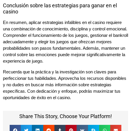
Conclusión sobre las estrategias para ganar en el
casino
En resumen, aplicar estrategias infalibles en el casino requiere
una combinación de conocimiento, disciplina y control emocional.
Comprender el funcionamiento de los juegos, gestionar el bankroll
adecuadamente y elegir los juegos que ofrezcan mejores
probabilidades son pasos fundamentales. Además, mantener un
control sobre las emociones puede mejorar significativamente la
experiencia de juego.
Recuerda que la práctica y la investigación son claves para
perfeccionar tus habilidades. Aprovecha los recursos disponibles
y no dudes en buscar más información sobre estrategias
específicas. Con dedicación y enfoque, podrás maximizar tus
oportunidades de éxito en el casino.
Share This Story, Choose Your Platform!