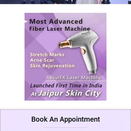
Book An Appointment