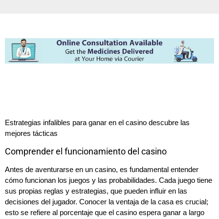
Estrategias infalibles para ganar en el casino descubre las
mejores tácticas
Comprender el funcionamiento del casino
Antes de aventurarse en un casino, es fundamental entender
cómo funcionan los juegos y las probabilidades. Cada juego tiene
sus propias reglas y estrategias, que pueden influir en las
decisiones del jugador. Conocer la ventaja de la casa es crucial;
esto se refiere al porcentaje que el casino espera ganar a largo