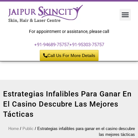
Hair 
Laser
Skin 
For appointment or assistance, please call
+91-94689-75757
+91-95303-75757
Call Us For More Details
Estrategias Infalibles Para Ganar En
El Casino Descubre Las Mejores
Tácticas
Home
/
Public
/
Estrategias infalibles para ganar en el casino descubre
las mejores tácticas