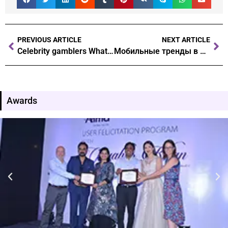
PREVIOUS ARTICLE
NEXT ARTICLE
Celebrity gamblers What drives their risk-taking in high-stakes games
Мобильные тренды в азартных играх что стоит ожидать в ближайшие годы
Awards