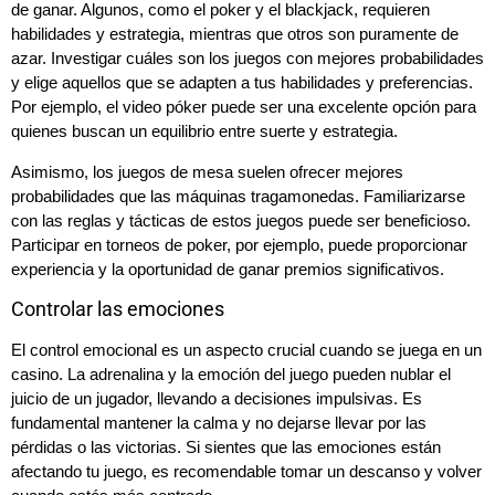
de ganar. Algunos, como el poker y el blackjack, requieren
habilidades y estrategia, mientras que otros son puramente de
azar. Investigar cuáles son los juegos con mejores probabilidades
y elige aquellos que se adapten a tus habilidades y preferencias.
Por ejemplo, el video póker puede ser una excelente opción para
quienes buscan un equilibrio entre suerte y estrategia.
Asimismo, los juegos de mesa suelen ofrecer mejores
probabilidades que las máquinas tragamonedas. Familiarizarse
con las reglas y tácticas de estos juegos puede ser beneficioso.
Participar en torneos de poker, por ejemplo, puede proporcionar
experiencia y la oportunidad de ganar premios significativos.
Controlar las emociones
El control emocional es un aspecto crucial cuando se juega en un
casino. La adrenalina y la emoción del juego pueden nublar el
juicio de un jugador, llevando a decisiones impulsivas. Es
fundamental mantener la calma y no dejarse llevar por las
pérdidas o las victorias. Si sientes que las emociones están
afectando tu juego, es recomendable tomar un descanso y volver