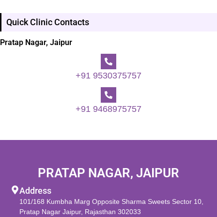
Quick Clinic Contacts
Pratap Nagar, Jaipur
+91 9530375757
+91 9468975757
PRATAP NAGAR, JAIPUR
Address
101/168 Kumbha Marg Opposite Sharma Sweets Sector 10,
Pratap Nagar Jaipur, Rajasthan 302033