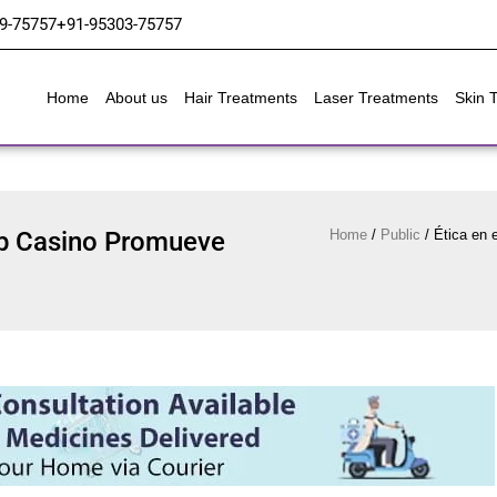
9-75757
+91-95303-75757
Home
About us
Hair Treatments
Laser Treatments
Skin 
Up Casino Promueve
Home
/
Public
/
Ética en 