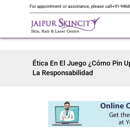
For appointment or assistance, please call
+91-9468
Ética En El Juego ¿Cómo Pin 
La Responsabilidad