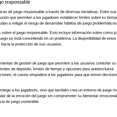
go responsable
cas de juego responsable a través de diversas iniciativas. Entre sus
sión que permiten a los jugadores establecer límites sobre su tiemp
dan a mitigar el riesgo de desarrollar hábitos de juego problemáticos
 sobre el juego responsable. Esto incluye información sobre cómo ju
uego se está convirtiendo en un problema. La disponibilidad de estos
hacia la protección de sus usuarios.
ientas de gestión de juego que permiten a los usuarios controlar su
ímites de depósito, límites de tiempo y opciones para autoexcluirse
pciones, el casino empodera a los jugadores para que tomen decisio
rotege a los jugadores, sino que también crea un entorno de juego m
rutar de la emoción del juego sin comprometer su bienestar emocional
cia de juego sostenible.