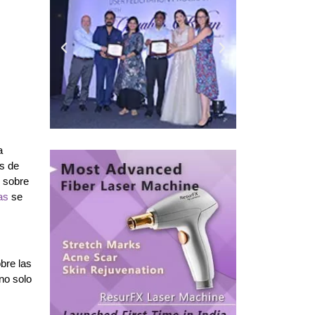
a
es de
s sobre
as
se
bre las
no solo