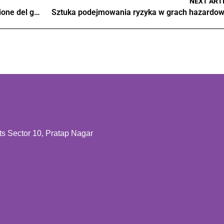
NEXT ART
Il fascino delle scommesse scoprire l’emozione del gioco nei casinò moderni
Sztuka podejmowania ryzyka w grach hazardo
 Sector 10, Pratap Nagar