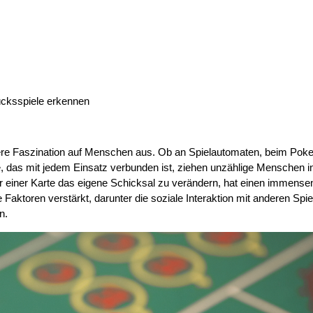
ücksspiele erkennen
ere Faszination auf Menschen aus. Ob an Spielautomaten, beim Poke
 das mit jedem Einsatz verbunden ist, ziehen unzählige Menschen in
r einer Karte das eigene Schicksal zu verändern, hat einen immense
aktoren verstärkt, darunter die soziale Interaktion mit anderen Spie
n.