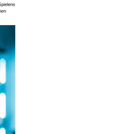
Spielens
onen