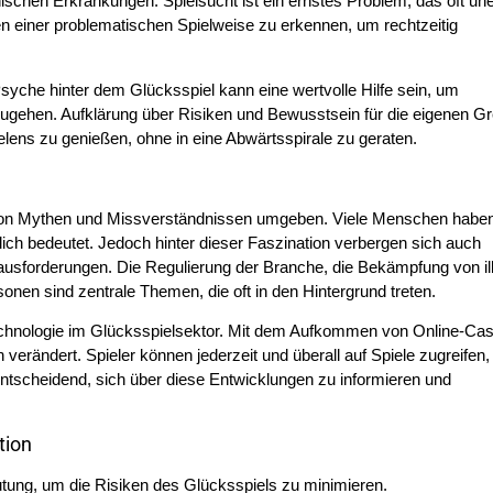
hischen Erkrankungen. Spielsucht ist ein ernstes Problem, das oft un
ichen einer problematischen Spielweise zu erkennen, um rechtzeitig
syche hinter dem Glücksspiel kann eine wertvolle Hilfe sein, um
ugehen. Aufklärung über Risiken und Bewusstsein für die eigenen G
elens zu genießen, ohne in eine Abwärtsspirale zu geraten.
ft von Mythen und Missverständnissen umgeben. Viele Menschen haben
lich bedeutet. Jedoch hinter dieser Faszination verbergen sich auch
erausforderungen. Die Regulierung der Branche, die Bekämpfung von il
nen sind zentrale Themen, die oft in den Hintergrund treten.
 Technologie im Glücksspielsektor. Mit dem Aufkommen von Online-Ca
verändert. Spieler können jederzeit und überall auf Spiele zugreifen
 entscheidend, sich über diese Entwicklungen zu informieren und
tion
tung, um die Risiken des Glücksspiels zu minimieren.