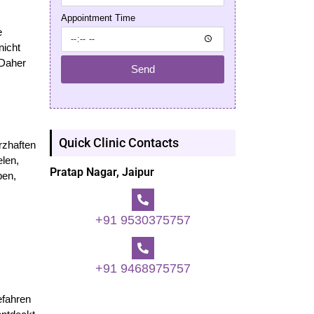
Appointment Time
e
nicht
 Daher
Send
Quick Clinic Contacts
rzhaften
elen,
Pratap Nagar, Jaipur
ben,
+91 9530375757
+91 9468975757
efahren