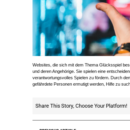
Websites, die sich mit dem Thema Glücksspiel beschä
und deren Angehörige. Sie spielen eine entscheide
verantwortungsvolles Spielen zu fördern. Durch d
gefährdete Personen ermutigt werden, Hilfe zu such
Share This Story, Choose Your Platform!