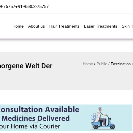
9-75757
+91-95303-75757
Home
About us
Hair Treatments
Laser Treatments
Skin 
borgene Welt Der
Home
/
Public
/
Faszination 