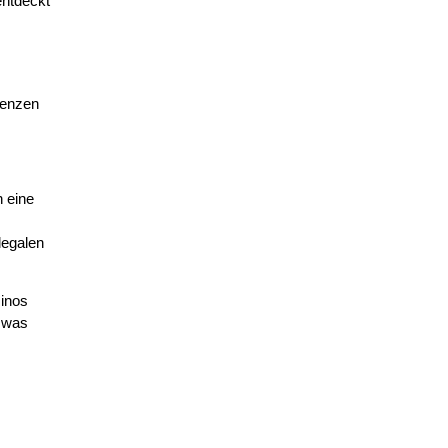
entdeckt
renzen
 eine
legalen
sinos
, was