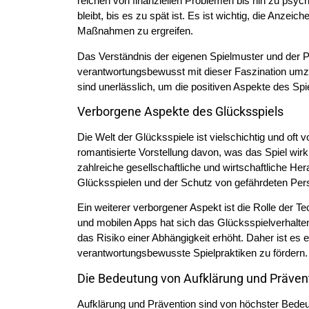
reichen von finanziellen Problemen bis hin zu psyc
bleibt, bis es zu spät ist. Es ist wichtig, die Anze
Maßnahmen zu ergreifen.
Das Verständnis der eigenen Spielmuster und der P
verantwortungsbewusst mit dieser Faszination umz
sind unerlässlich, um die positiven Aspekte des Spi
Verborgene Aspekte des Glücksspiels
Die Welt der Glücksspiele ist vielschichtig und o
romantisierte Vorstellung davon, was das Spiel wirk
zahlreiche gesellschaftliche und wirtschaftliche H
Glücksspielen und der Schutz von gefährdeten Perso
Ein weiterer verborgener Aspekt ist die Rolle der
und mobilen Apps hat sich das Glücksspielverhalten 
das Risiko einer Abhängigkeit erhöht. Daher ist es
verantwortungsbewusste Spielpraktiken zu fördern.
Die Bedeutung von Aufklärung und Präven
Aufklärung und Prävention sind von höchster Bedeu