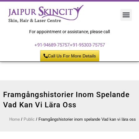
Hair 
Laser
Skin 
For appointment or assistance, please call
+91-94689-75757
+91-95303-75757
Call Us For More Details
Framgångshistorier Inom Spelande
Vad Kan Vi Lära Oss
Home
/
Public
/
Framgångshistorier inom spelande Vad kan vi lära oss