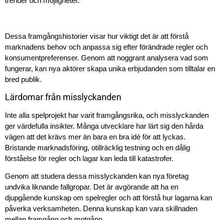
trender och möjligheter.
Dessa framgångshistorier visar hur viktigt det är att förstå
marknadens behov och anpassa sig efter förändrade regler och
konsumentpreferenser. Genom att noggrant analysera vad som
fungerar, kan nya aktörer skapa unika erbjudanden som tilltalar en
bred publik.
Lärdomar från misslyckanden
Inte alla spelprojekt har varit framgångsrika, och misslyckanden
ger värdefulla insikter. Många utvecklare har lärt sig den hårda
vägen att det krävs mer än bara en bra idé för att lyckas.
Bristande marknadsföring, otillräcklig testning och en dålig
förståelse för regler och lagar kan leda till katastrofer.
Genom att studera dessa misslyckanden kan nya företag
undvika liknande fallgropar. Det är avgörande att ha en
djupgående kunskap om spelregler och att förstå hur lagarna kan
påverka verksamheten. Denna kunskap kan vara skillnaden
mellan framgång och motgång.